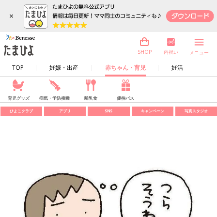
×
内祝い
SHOP
メニュー
TOP
妊娠・出産
赤ちゃん・育児
妊活
育児グッズ
病気・予防接種
離乳食
優待パス
ひよこクラブ
アプリ
SNS
キャンペーン
写真スタジオ