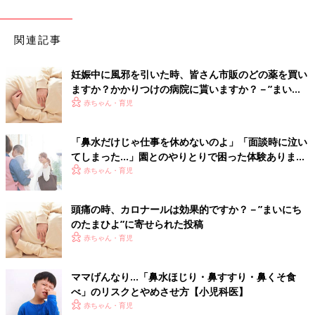
関連記事
妊娠中に風邪を引いた時、皆さん市販のどの薬を買い
ますか？かかりつけの病院に貰いますか？－”まいに
ちのたまひよ”の体験談
赤ちゃん・育児
「鼻水だけじゃ仕事を休めないのよ」「面談時に泣い
てしまった…」園とのやりとりで困った体験あります
か？
赤ちゃん・育児
頭痛の時、カロナールは効果的ですか？－”まいにち
のたまひよ”に寄せられた投稿
赤ちゃん・育児
ママげんなり…「鼻水ほじり・鼻すすり・鼻くそ食
べ」のリスクとやめさせ方【小児科医】
赤ちゃん・育児