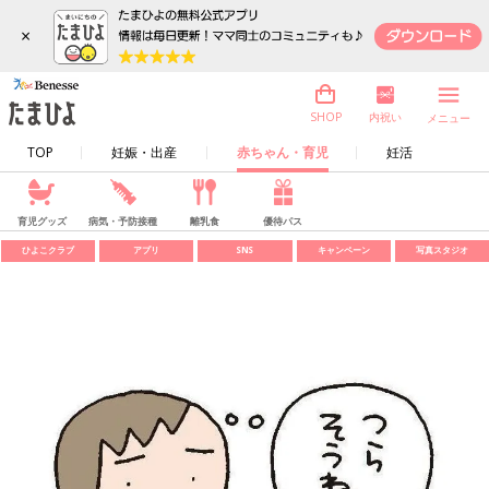
×
内祝い
SHOP
メニュー
TOP
妊娠・出産
赤ちゃん・育児
妊活
育児グッズ
病気・予防接種
離乳食
優待パス
ひよこクラブ
アプリ
SNS
キャンペーン
写真スタジオ