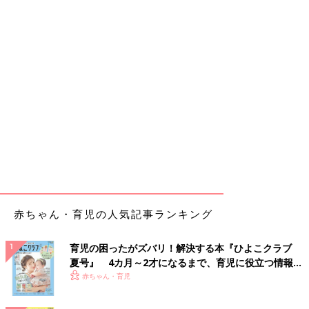
赤ちゃん・育児の人気記事ランキング
育児の困ったがズバリ！解決する本『ひよこクラブ
夏号』 4カ月～2才になるまで、育児に役立つ情報が
いっぱい！
赤ちゃん・育児