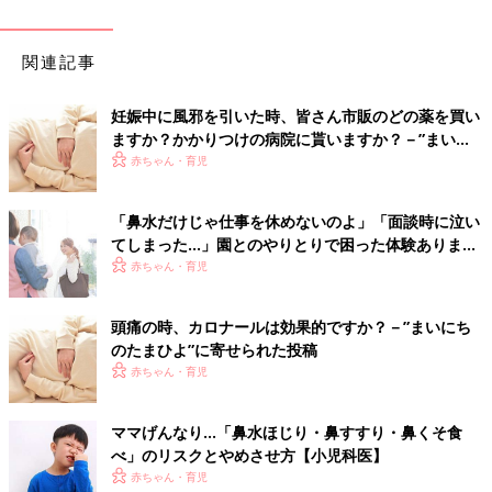
関連記事
妊娠中に風邪を引いた時、皆さん市販のどの薬を買い
ますか？かかりつけの病院に貰いますか？－”まいに
ちのたまひよ”の体験談
赤ちゃん・育児
「鼻水だけじゃ仕事を休めないのよ」「面談時に泣い
てしまった…」園とのやりとりで困った体験あります
か？
赤ちゃん・育児
頭痛の時、カロナールは効果的ですか？－”まいにち
のたまひよ”に寄せられた投稿
赤ちゃん・育児
ママげんなり…「鼻水ほじり・鼻すすり・鼻くそ食
べ」のリスクとやめさせ方【小児科医】
赤ちゃん・育児