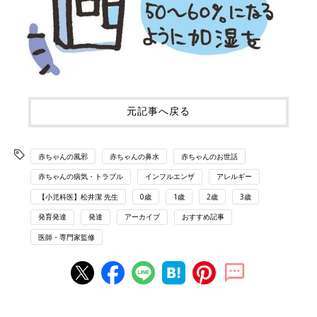
元記事へ戻る
赤ちゃんの風邪
赤ちゃんの鼻水
赤ちゃんのお世話
赤ちゃんの病気・トラブル
インフルエンザ
アレルギー
【小児科医】松井潔 先生
0歳
1歳
2歳
3歳
発育発達
発達
アーカイブ
おすすめ記事
医師・専門家監修