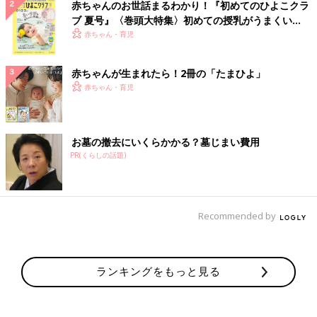
赤ちゃんのお世話まるわかり！『初めてのひよこクラ
ブ 夏号』〈巻頭大特集〉初めての授乳がうまくい
く！ おっぱい・ミルクの基本と夏のトラブル 解決テ
赤ちゃん・育児
ク
赤ちゃんが生まれたら！2冊の「たまひよ」
赤ちゃん・育児
お墓の撤去にいくらかかる？墓じまい費用
PR(くらしの話題)
Recommended by
ランキングをもっと見る