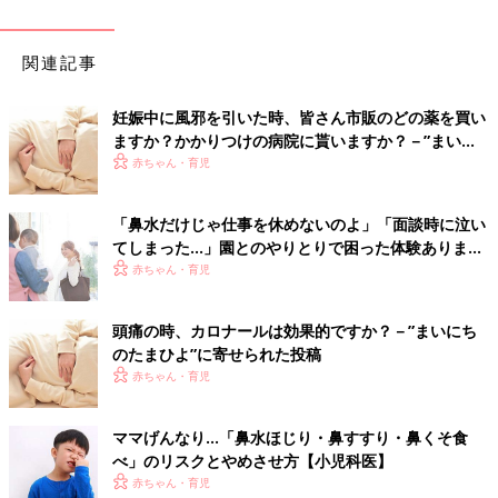
関連記事
妊娠中に風邪を引いた時、皆さん市販のどの薬を買い
ますか？かかりつけの病院に貰いますか？－”まいに
ちのたまひよ”の体験談
赤ちゃん・育児
「鼻水だけじゃ仕事を休めないのよ」「面談時に泣い
てしまった…」園とのやりとりで困った体験あります
か？
赤ちゃん・育児
頭痛の時、カロナールは効果的ですか？－”まいにち
のたまひよ”に寄せられた投稿
赤ちゃん・育児
ママげんなり…「鼻水ほじり・鼻すすり・鼻くそ食
べ」のリスクとやめさせ方【小児科医】
赤ちゃん・育児