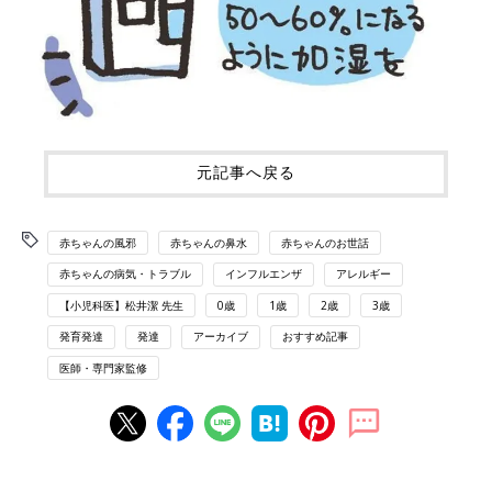
元記事へ戻る
赤ちゃんの風邪
赤ちゃんの鼻水
赤ちゃんのお世話
赤ちゃんの病気・トラブル
インフルエンザ
アレルギー
【小児科医】松井潔 先生
0歳
1歳
2歳
3歳
発育発達
発達
アーカイブ
おすすめ記事
医師・専門家監修