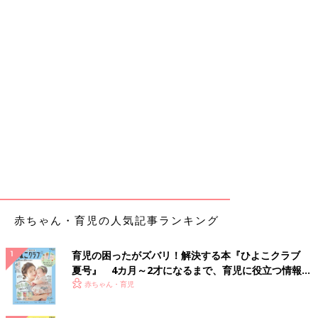
赤ちゃん・育児の人気記事ランキング
育児の困ったがズバリ！解決する本『ひよこクラブ
夏号』 4カ月～2才になるまで、育児に役立つ情報が
いっぱい！
赤ちゃん・育児