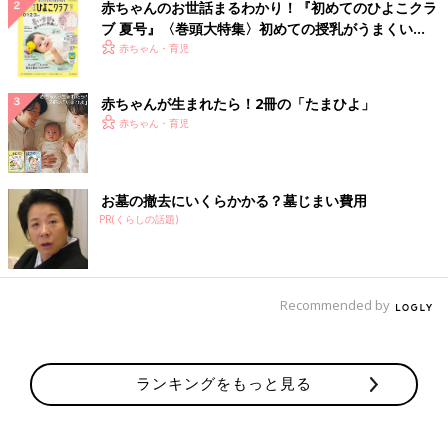
赤ちゃんのお世話まるわかり！『初めてのひよこクラ
ブ 夏号』〈巻頭大特集〉初めての授乳がうまくい
く！ おっぱい・ミルクの基本と夏のトラブル 解決テ
赤ちゃん・育児
ク
赤ちゃんが生まれたら！2冊の「たまひよ」
赤ちゃん・育児
お墓の撤去にいくらかかる？墓じまい費用
PR(くらしの話題)
Recommended by
ランキングをもっと見る