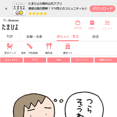
×
内祝い
SHOP
メニュー
TOP
妊娠・出産
赤ちゃん・育児
妊活
育児グッズ
病気・予防接種
離乳食
優待パス
ひよこクラブ
アプリ
SNS
キャンペーン
写真スタジオ