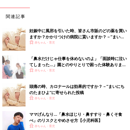
関連記事
妊娠中に風邪を引いた時、皆さん市販のどの薬を買い
ますか？かかりつけの病院に貰いますか？－”まいに
ちのたまひよ”の体験談
赤ちゃん・育児
「鼻水だけじゃ仕事を休めないのよ」「面談時に泣い
てしまった…」園とのやりとりで困った体験あります
か？
赤ちゃん・育児
頭痛の時、カロナールは効果的ですか？－”まいにち
のたまひよ”に寄せられた投稿
赤ちゃん・育児
ママげんなり…「鼻水ほじり・鼻すすり・鼻くそ食
べ」のリスクとやめさせ方【小児科医】
赤ちゃん・育児