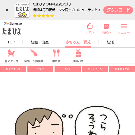
×
内祝い
SHOP
メニュー
TOP
妊娠・出産
赤ちゃん・育児
妊活
育児グッズ
病気・予防接種
離乳食
優待パス
ひよこクラブ
アプリ
SNS
キャンペーン
写真スタジオ