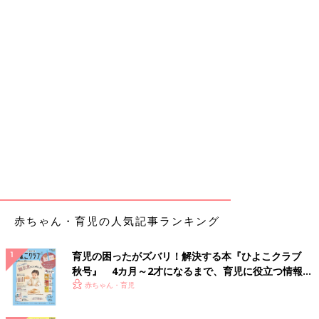
赤ちゃん・育児の人気記事ランキング
育児の困ったがズバリ！解決する本『ひよこクラブ
秋号』 4カ月～2才になるまで、育児に役立つ情報が
いっぱい！
赤ちゃん・育児