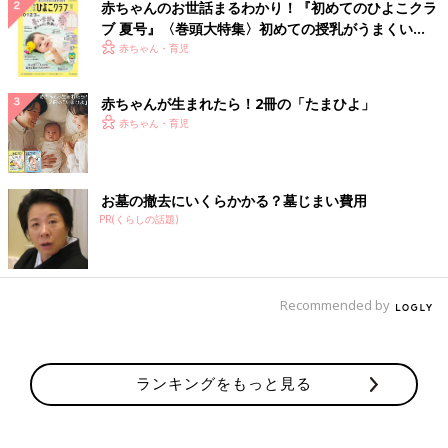
赤ちゃんのお世話まるわかり！『初めてのひよこクラ
ブ 夏号』〈巻頭大特集〉初めての授乳がうまくい
く！ おっぱい・ミルクの基本と夏のトラブル 解決テ
赤ちゃん・育児
ク
赤ちゃんが生まれたら！2冊の「たまひよ」
赤ちゃん・育児
お墓の撤去にいくらかかる？墓じまい費用
PR(くらしの話題)
Recommended by
ランキングをもっと見る