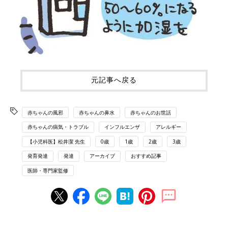
元記事へ戻る
赤ちゃんの風邪
赤ちゃんの鼻水
赤ちゃんのお世話
赤ちゃんの病気・トラブル
インフルエンザ
アレルギー
【小児科医】松井潔 先生
0歳
1歳
2歳
3歳
発育発達
発達
アーカイブ
おすすめ記事
医師・専門家監修