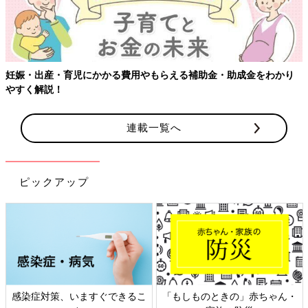
助金・助成金をわかり
連載一覧へ
ピックアップ
しものときの」赤ちゃん・
日本外来小児科学会リーフレッ
六星占