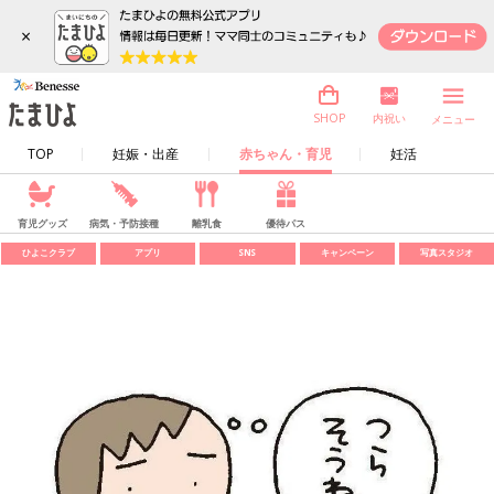
×
内祝い
SHOP
メニュー
TOP
妊娠・出産
赤ちゃん・育児
妊活
育児グッズ
病気・予防接種
離乳食
優待パス
ひよこクラブ
アプリ
SNS
キャンペーン
写真スタジオ