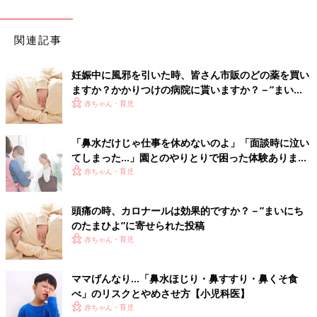
関連記事
妊娠中に風邪を引いた時、皆さん市販のどの薬を買い
ますか？かかりつけの病院に貰いますか？－”まいに
ちのたまひよ”の体験談
赤ちゃん・育児
「鼻水だけじゃ仕事を休めないのよ」「面談時に泣い
てしまった…」園とのやりとりで困った体験あります
か？
赤ちゃん・育児
頭痛の時、カロナールは効果的ですか？－”まいにち
のたまひよ”に寄せられた投稿
赤ちゃん・育児
ママげんなり…「鼻水ほじり・鼻すすり・鼻くそ食
べ」のリスクとやめさせ方【小児科医】
赤ちゃん・育児