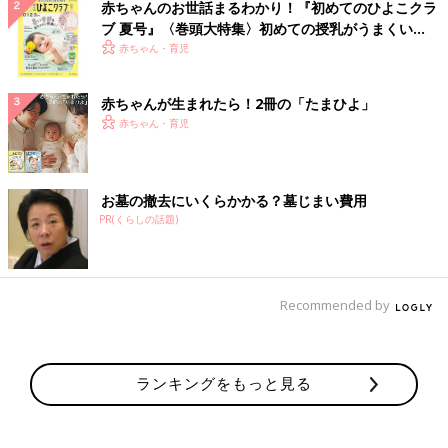
赤ちゃんのお世話まるわかり！『初めてのひよこクラ
ブ 夏号』〈巻頭大特集〉初めての授乳がうまくい
く！ おっぱい・ミルクの基本と夏のトラブル 解決テ
赤ちゃん・育児
ク
赤ちゃんが生まれたら！2冊の「たまひよ」
赤ちゃん・育児
お墓の撤去にいくらかかる？墓じまい費用
PR(くらしの話題)
Recommended by
ランキングをもっと見る