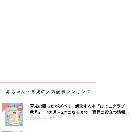
赤ちゃん・育児の人気記事ランキング
育児の困ったがズバリ！解決する本『ひよこクラブ
秋号』 4カ月～2才になるまで、育児に役立つ情報が
いっぱい！
赤ちゃん・育児