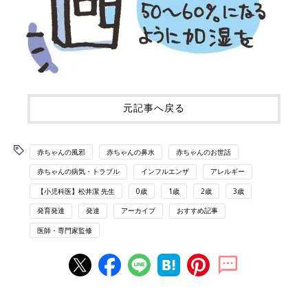
元記事へ戻る
赤ちゃんの風邪
赤ちゃんの鼻水
赤ちゃんのお世話
赤ちゃんの病気・トラブル
インフルエンザ
アレルギー
【小児科医】松井潔 先生
0歳
1歳
2歳
3歳
発育発達
発達
アーカイブ
おすすめ記事
医師・専門家監修