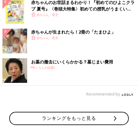
赤ちゃんのお世話まるわかり！『初めてのひよこクラ
ブ 夏号』〈巻頭大特集〉初めての授乳がうまくい
く！ おっぱい・ミルクの基本と夏のトラブル 解決テ
赤ちゃん・育児
ク
赤ちゃんが生まれたら！2冊の「たまひよ」
赤ちゃん・育児
お墓の撤去にいくらかかる？墓じまい費用
PR(くらしの話題)
Recommended by
ランキングをもっと見る