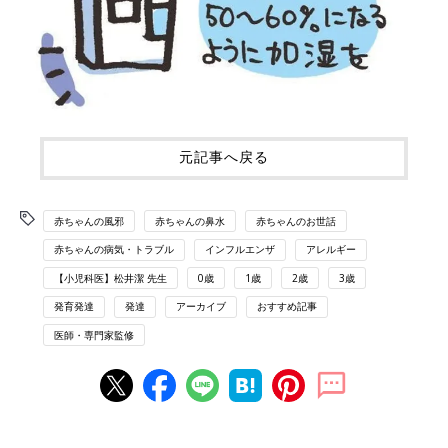
元記事へ戻る
赤ちゃんの風邪
赤ちゃんの鼻水
赤ちゃんのお世話
赤ちゃんの病気・トラブル
インフルエンザ
アレルギー
【小児科医】松井潔 先生
0歳
1歳
2歳
3歳
発育発達
発達
アーカイブ
おすすめ記事
医師・専門家監修