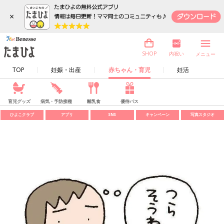
×
内祝い
SHOP
メニュー
TOP
妊娠・出産
赤ちゃん・育児
妊活
育児グッズ
病気・予防接種
離乳食
優待パス
ひよこクラブ
アプリ
SNS
キャンペーン
写真スタジオ