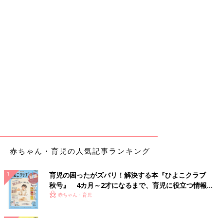
赤ちゃん・育児の人気記事ランキング
育児の困ったがズバリ！解決する本『ひよこクラブ
秋号』 4カ月～2才になるまで、育児に役立つ情報が
いっぱい！
赤ちゃん・育児