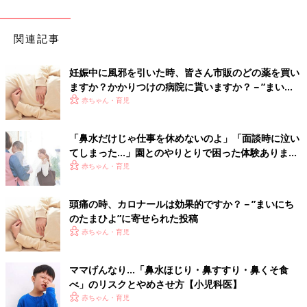
関連記事
妊娠中に風邪を引いた時、皆さん市販のどの薬を買い
ますか？かかりつけの病院に貰いますか？－”まいに
ちのたまひよ”の体験談
赤ちゃん・育児
「鼻水だけじゃ仕事を休めないのよ」「面談時に泣い
てしまった…」園とのやりとりで困った体験あります
か？
赤ちゃん・育児
頭痛の時、カロナールは効果的ですか？－”まいにち
のたまひよ”に寄せられた投稿
赤ちゃん・育児
ママげんなり…「鼻水ほじり・鼻すすり・鼻くそ食
べ」のリスクとやめさせ方【小児科医】
赤ちゃん・育児