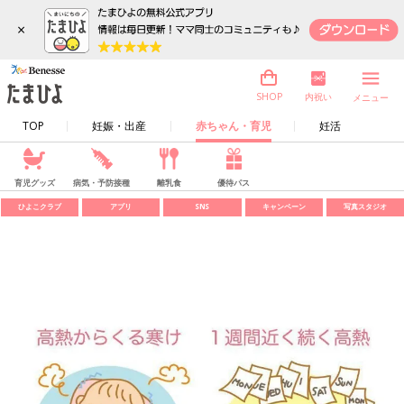
×
内祝い
SHOP
メニュー
TOP
妊娠・出産
赤ちゃん・育児
妊活
育児グッズ
病気・予防接種
離乳食
優待パス
ひよこクラブ
アプリ
SNS
キャンペーン
写真スタジオ