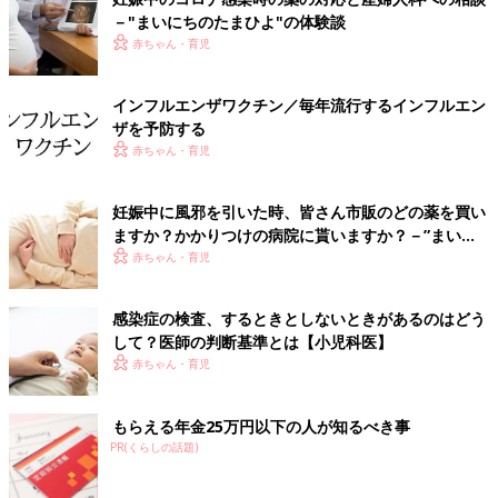
－"まいにちのたまひよ"の体験談
赤ちゃん・育児
インフルエンザワクチン／毎年流行するインフルエン
ザを予防する
赤ちゃん・育児
妊娠中に風邪を引いた時、皆さん市販のどの薬を買い
ますか？かかりつけの病院に貰いますか？－”まいに
ちのたまひよ”の体験談
赤ちゃん・育児
感染症の検査、するときとしないときがあるのはどう
して？医師の判断基準とは【小児科医】
赤ちゃん・育児
もらえる年金25万円以下の人が知るべき事
PR(くらしの話題)