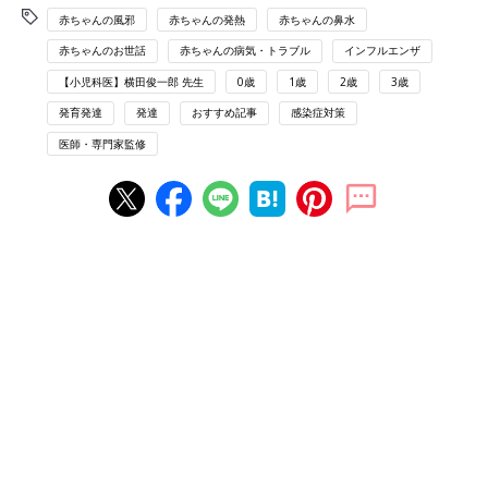
赤ちゃんの風邪
赤ちゃんの発熱
赤ちゃんの鼻水
赤ちゃんのお世話
赤ちゃんの病気・トラブル
インフルエンザ
【小児科医】横田俊一郎 先生
0歳
1歳
2歳
3歳
発育発達
発達
おすすめ記事
感染症対策
医師・専門家監修