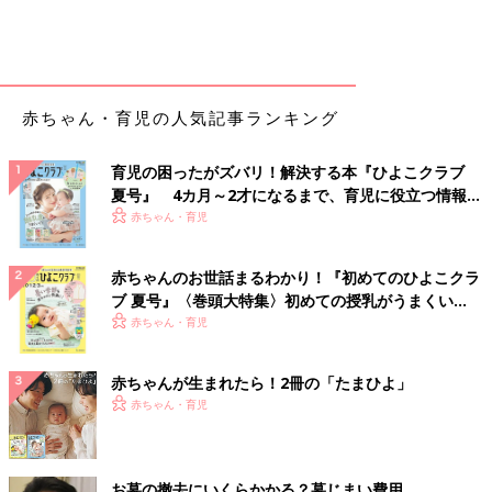
赤ちゃん・育児の人気記事ランキング
育児の困ったがズバリ！解決する本『ひよこクラブ
夏号』 4カ月～2才になるまで、育児に役立つ情報が
いっぱい！
赤ちゃん・育児
赤ちゃんのお世話まるわかり！『初めてのひよこクラ
ブ 夏号』〈巻頭大特集〉初めての授乳がうまくい
く！ おっぱい・ミルクの基本と夏のトラブル 解決テ
赤ちゃん・育児
ク
赤ちゃんが生まれたら！2冊の「たまひよ」
赤ちゃん・育児
お墓の撤去にいくらかかる？墓じまい費用