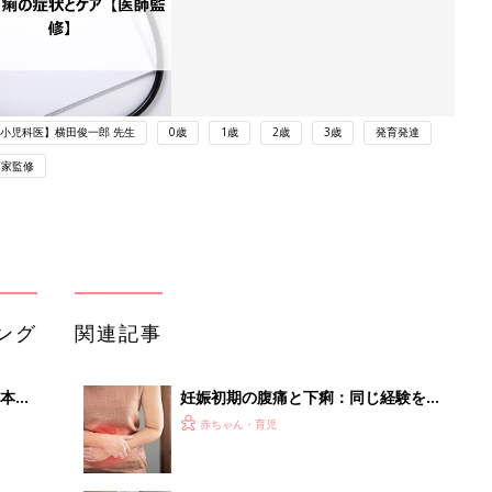
小児科医】横田俊一郎 先生
0歳
1歳
2歳
3歳
発育発達
門家監修
ング
関連記事
本
妊娠初期の腹痛と下痢：同じ経験をし
2才
た方いますか？－”まいにちのたまひ
赤ちゃん・育児
いっ
よ”の体験談