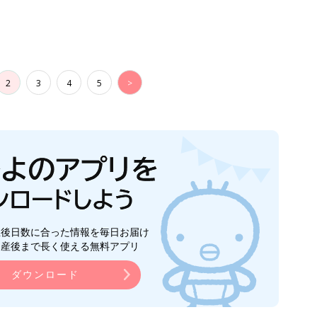
2
3
4
5
>
生後日数に合った情報を毎日お届け
ら産後まで長く使える無料アプリ
ダウンロード