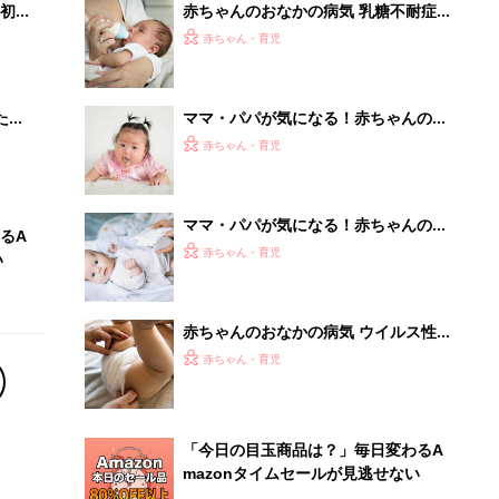
初め
赤ちゃんのおなかの病気 乳糖不耐症
大特
の症状とケア【医師監修】
赤ちゃん・育児
 お
ブル
たま
ママ・パパが気になる！赤ちゃんのお
なかの症状 生理的嘔吐 【医師監修】
赤ちゃん・育児
ママ・パパが気になる！赤ちゃんのお
るA
なかの症状 生理的便秘 【医師監修】
赤ちゃん・育児
い
赤ちゃんのおなかの病気 ウイルス性
胃腸炎・乳児下痢症の症状とケア【医
赤ちゃん・育児
師監修】
「今日の目玉商品は？」毎日変わるA
mazonタイムセールが見逃せない