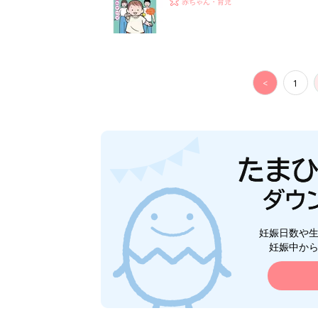
赤ちゃん・育児
<
1
妊娠日数や
妊娠中か