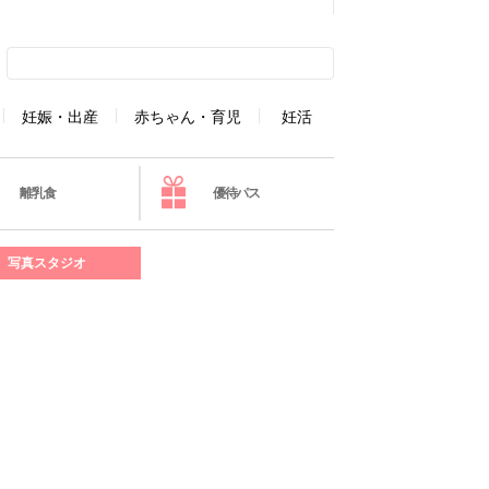
妊娠・出産
赤ちゃん・育児
妊活
離乳食
優待パス
写真スタジオ