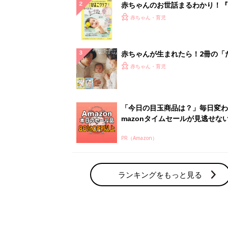
赤ちゃんのお世話まるわかり！『
てのひよこクラブ 夏号』〈巻頭
赤ちゃん・育児
集〉初めての授乳がうまくいく！
っぱい・ミルクの基本と夏のトラ
解決テク
赤ちゃんが生まれたら！2冊の「
ひよ」
赤ちゃん・育児
「今日の目玉商品は？」毎日変わ
mazonタイムセールが見逃せな
PR（Amazon）
ランキングをもっと見る