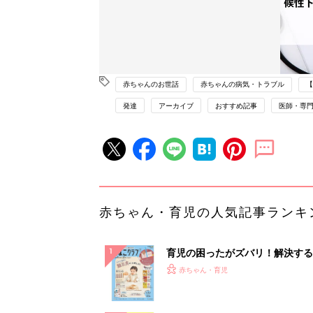
赤ちゃんのお世話
赤ちゃんの病気・トラブル
【
発達
アーカイブ
おすすめ記事
医師・専
赤ちゃん・育児の人気記事ランキ
育児の困ったがズバリ！解決する
『ひよこクラブ 秋号』 4カ月～
赤ちゃん・育児
になるまで、育児に役立つ情報が
ぱい！