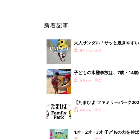
新着記事
大人サンダル「サッと履きやすい
赤ちゃん・育児
子どもの水難事故は、7歳・14
まねく【専門家】
赤ちゃん・育児
【たまひよ ファミリーパーク20
赤ちゃん・育児
1才・2才・3才 子どもの力を伸