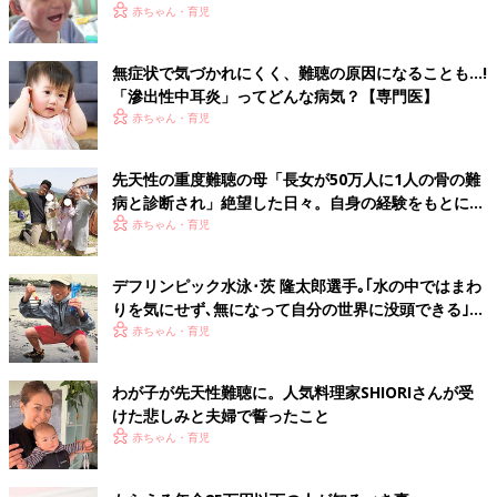
【KID症候群・体験談】
赤ちゃん・育児
無症状で気づかれにくく、難聴の原因になることも…!
「滲出性中耳炎」ってどんな病気？【専門医】
赤ちゃん・育児
先天性の重度難聴の母「長女が50万人に1人の骨の難
病と診断され」絶望した日々。自身の経験をもとに難
聴児をサポートしたい【牧野友香子】
赤ちゃん・育児
デフリンピック水泳･茨 隆太郎選手｡｢水の中ではまわ
りを気にせず､無になって自分の世界に没頭できる｣
【先天性感音難聴】
赤ちゃん・育児
わが子が先天性難聴に。人気料理家SHIORIさんが受
けた悲しみと夫婦で誓ったこと
赤ちゃん・育児