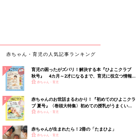
赤ちゃん・育児の人気記事ランキング
育児の困ったがズバリ！解決する本『ひよこクラブ
秋号』 4カ月～2才になるまで、育児に役立つ情報が
いっぱい！
赤ちゃん・育児
赤ちゃんのお世話まるわかり！『初めてのひよこクラ
ブ 夏号』〈巻頭大特集〉初めての授乳がうまくい
く！ おっぱい・ミルクの基本と夏のトラブル 解決テ
赤ちゃん・育児
ク
赤ちゃんが生まれたら！2冊の「たまひよ」
赤ちゃん・育児