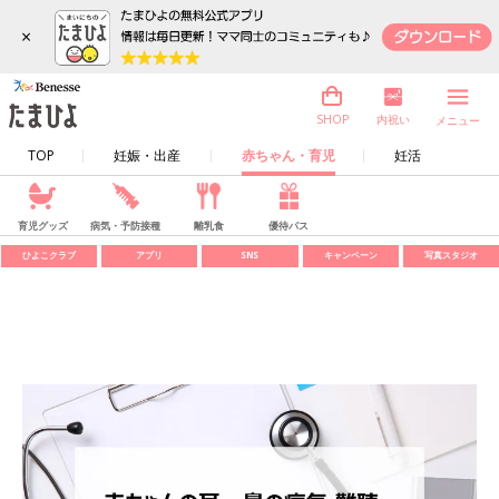
×
内祝い
SHOP
メニュー
TOP
妊娠・出産
赤ちゃん・育児
妊活
育児グッズ
病気・予防接種
離乳食
優待パス
ひよこクラブ
アプリ
SNS
キャンペーン
写真スタジオ