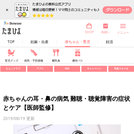
×
内祝い
SHOP
メニュー
TOP
妊娠・出産
赤ちゃん・育児
妊活
育児グッズ
病気・予防接種
離乳食
優待パス
ひよこクラブ
アプリ
SNS
キャンペーン
写真スタジオ
赤ちゃんの耳・鼻の病気 難聴・聴覚障害の症状
とケア【医師監修】
2019/08/19
更新