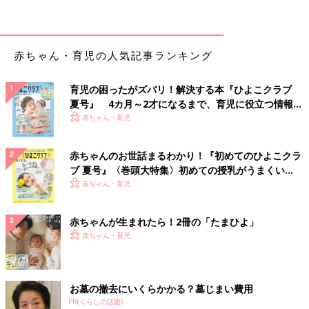
先天性難聴の息子と向き合い、悲しみを
乗り越えた先に、人気料理家SHIORIさん
がたどり着いた働き方
1000 人に1〜2人の赤ちゃんが、先天性難聴と
赤ちゃん・育児の人気記事ランキング
言われています。人気料理家のSHIORIさんも、
第1子を出産した3日後に息子さんに難聴の可能
性があることがわかり、その後の精密検査で
育児の困ったがズバリ！解決する本『ひよこクラブ
「高度ないしは重度の先天性難聴」と告げられ
赤ちゃんの難聴・聴覚障害 治療＆ホームケア
夏号』 4カ月～2才になるまで、育児に役立つ情報が
ました。悲しみを乗り越えて前を向けるように
いっぱい！
赤ちゃん・育児
なったとき、「息子のそばにいるために働き方
を変えよう」と決意したそうです。
伝音性難聴は治療や手術で改善する可能性がありますが、感音性
難聴は治療が難しいケースも多いようです。難聴がわかった場
赤ちゃんのお世話まるわかり！『初めてのひよこクラ
ブ 夏号』〈巻頭大特集〉初めての授乳がうまくい
合、中等度以上では補聴器で聴力を補い、言語聴覚士などの指導
く！ おっぱい・ミルクの基本と夏のトラブル 解決テ
赤ちゃん・育児
を受けます。高度難聴では、人工内耳を埋め込む手術をする場合
ク
もあります。
赤ちゃんが生まれたら！2冊の「たまひよ」
難聴は早期発見が大切。最近は新生児難聴スクリーニングテスト
赤ちゃん・育児
が普及して、早期発見が可能になりました。
監修／横田俊一郎 先生
お墓の撤去にいくらかかる？墓じまい費用
■赤ちゃん 耳・鼻の病気
PR(くらしの話題)