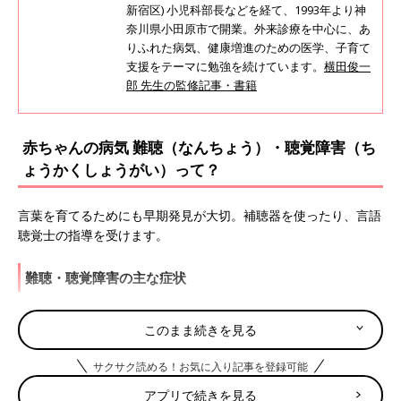
新宿区) 小児科部長などを経て、1993年より神
奈川県小田原市で開業。外来診療を中心に、あ
りふれた病気、健康増進のための医学、子育て
支援をテーマに勉強を続けています。
横田俊一
郎 先生の監修記事・書籍
赤ちゃんの病気 難聴（なんちょう）・聴覚障害（ち
ょうかくしょうがい）って？
言葉を育てるためにも早期発見が大切。補聴器を使ったり、言語
聴覚士の指導を受けます。
難聴・聴覚障害の主な症状
・耳が聞こえにくい
このまま続きを見る
難聴・聴覚障害になりやすい月齢・年齢
サクサク読める！お気に入り記事を登録可能
アプリで続きを見る