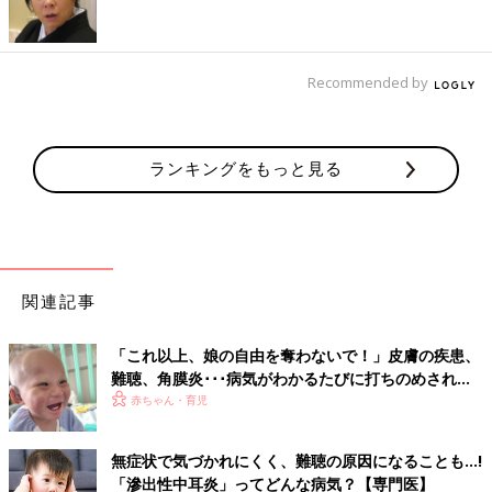
・
中耳炎（ちゅうじえん）
・
外耳道炎（がいじどうえん）
・
耳垢栓塞（じこうせんそく）
・
副鼻腔炎（ふくびくうえん）
Recommended by
・
アレルギー性鼻炎
・
難聴（なんちょう）・聴覚障害（ちょうかくしょうがい）
赤ちゃんがかかりやすい病気・症状別・予防接種・お薬ガイド
ランキングをもっと見る
▼赤ちゃん・子どもの病気とホームケアにおすすめの本
関連記事
「これ以上、娘の自由を奪わないで！」皮膚の疾患、
難聴、角膜炎･･･病気がわかるたびに打ちのめされた
【KID症候群・体験談】
赤ちゃん・育児
無症状で気づかれにくく、難聴の原因になることも…!
「滲出性中耳炎」ってどんな病気？【専門医】