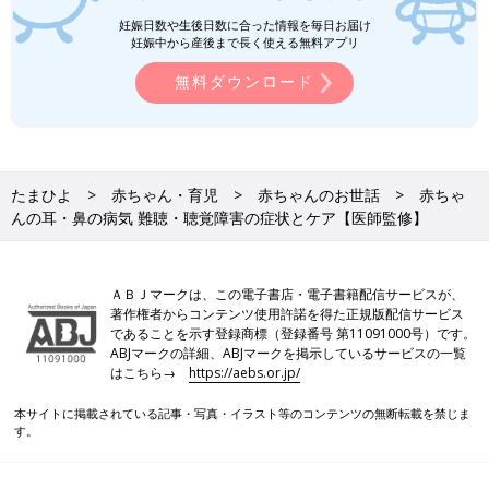
妊娠日数や生後日数に合った情報を毎日お届け
妊娠中から産後まで長く使える無料アプリ
無料ダウンロード
たまひよ
赤ちゃん・育児
赤ちゃんのお世話
赤ちゃ
んの耳・鼻の病気 難聴・聴覚障害の症状とケア【医師監修】
ＡＢＪマークは、この電子書店・電子書籍配信サービスが、
著作権者からコンテンツ使用許諾を得た正規版配信サービス
であることを示す登録商標（登録番号 第11091000号）です。
ABJマークの詳細、ABJマークを掲示しているサービスの一覧
はこちら→
https://aebs.or.jp/
本サイトに掲載されている記事・写真・イラスト等のコンテンツの無断転載を禁じま
す。