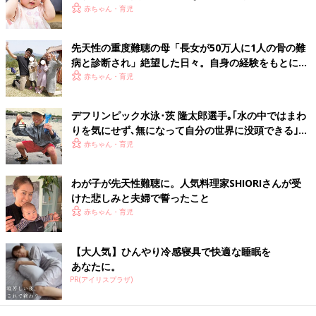
赤ちゃん・育児
先天性の重度難聴の母「長女が50万人に1人の骨の難
病と診断され」絶望した日々。自身の経験をもとに難
聴児をサポートしたい【牧野友香子】
赤ちゃん・育児
デフリンピック水泳･茨 隆太郎選手｡｢水の中ではまわ
りを気にせず､無になって自分の世界に没頭できる｣
Amazonで購入
【先天性感音難聴】
赤ちゃん・育児
楽天ブックスで購入
わが子が先天性難聴に。人気料理家SHIORIさんが受
※表記している、月齢・年齢、季節、症状の様子などはあくまで
けた悲しみと夫婦で誓ったこと
一般的な目安です。
赤ちゃん・育児
※この情報は、2019年4月のものです。
【大人気】ひんやり冷感寝具で快適な睡眠を
あなたに。
PR(アイリスプラザ)