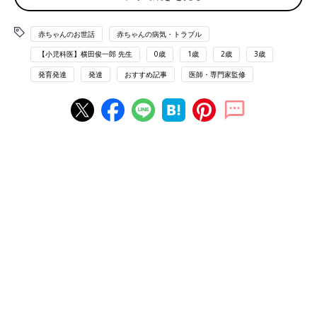
先天性、新生児期～
難聴・聴覚障害になりやすい季節
赤ちゃんのお世話
赤ちゃんの病気・トラブル
【小児科医】横田俊一郎 先生
0歳
1歳
2歳
3歳
通年（春・夏・秋・冬）
発育発達
発達
おすすめ記事
医師・専門家監修
赤ちゃんの難聴・聴覚障害 耳の聞こえが悪い状態。
原因はさまざまです
耳の聞こえが悪くなっている状態で、聞こえにくさの程度や、難
聴の原因はさまざまですが、先天性と後天性に分けられます。先
天性難聴は遺伝的なものや外耳道の奇形・閉鎖、内耳奇形などが
原因となり、後天性難聴は髄膜炎、中耳炎、おたふくかぜなどの
後遺症や薬剤が原因となります。
また、難聴の原因がどこにあるかによっても大別できます。内
耳、聴神経から中枢までに原因があるのが感音性難聴、外耳道、
中耳に原因があるのが伝音性難聴です。さらに、感音性難聴と伝
音性難聴の要素が同時に見られる混合性難聴もあります。