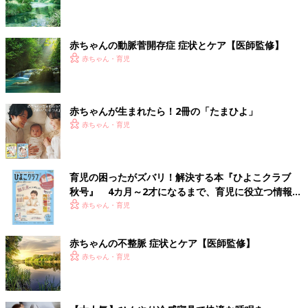
赤ちゃんの動脈菅開存症 症状とケア【医師監修】
赤ちゃん・育児
赤ちゃんが生まれたら！2冊の「たまひよ」
赤ちゃん・育児
育児の困ったがズバリ！解決する本『ひよこクラブ
秋号』 4カ月～2才になるまで、育児に役立つ情報が
いっぱい！
赤ちゃん・育児
赤ちゃんの不整脈 症状とケア【医師監修】
赤ちゃん・育児