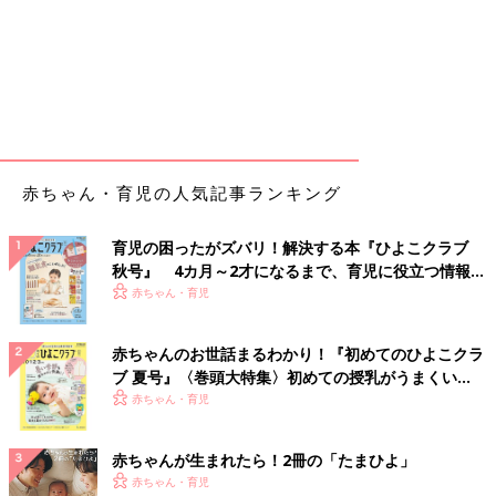
赤ちゃん・育児の人気記事ランキング
育児の困ったがズバリ！解決する本『ひよこクラブ
秋号』 4カ月～2才になるまで、育児に役立つ情報が
いっぱい！
赤ちゃん・育児
赤ちゃんのお世話まるわかり！『初めてのひよこクラ
ブ 夏号』〈巻頭大特集〉初めての授乳がうまくい
く！ おっぱい・ミルクの基本と夏のトラブル 解決テ
赤ちゃん・育児
ク
赤ちゃんが生まれたら！2冊の「たまひよ」
赤ちゃん・育児