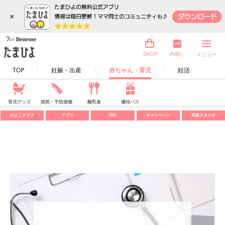
×
内祝い
SHOP
メニュー
TOP
妊娠・出産
赤ちゃん・育児
妊活
育児グッズ
病気・予防接種
離乳食
優待パス
ひよこクラブ
アプリ
SNS
キャンペーン
写真スタジオ