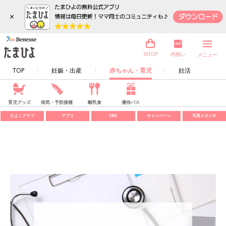
×
内祝い
SHOP
メニュー
TOP
妊娠・出産
赤ちゃん・育児
妊活
育児グッズ
病気・予防接種
離乳食
優待パス
ひよこクラブ
アプリ
SNS
キャンペーン
写真スタジオ