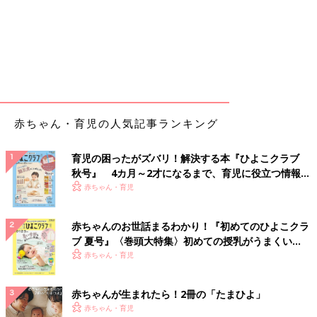
赤ちゃん・育児の人気記事ランキング
育児の困ったがズバリ！解決する本『ひよこクラブ
秋号』 4カ月～2才になるまで、育児に役立つ情報が
いっぱい！
赤ちゃん・育児
赤ちゃんのお世話まるわかり！『初めてのひよこクラ
ブ 夏号』〈巻頭大特集〉初めての授乳がうまくい
く！ おっぱい・ミルクの基本と夏のトラブル 解決テ
赤ちゃん・育児
ク
赤ちゃんが生まれたら！2冊の「たまひよ」
赤ちゃん・育児