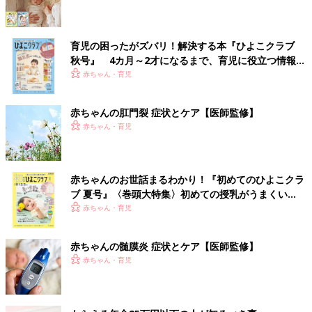
育児の困ったがズバリ！解決する本『ひよこクラブ
秋号』 4カ月～2才になるまで、育児に役立つ情報が
いっぱい！
赤ちゃん・育児
赤ちゃんの肛門裂 症状とケア【医師監修】
赤ちゃん・育児
赤ちゃんのお世話まるわかり！『初めてのひよこクラ
ブ 夏号』〈巻頭大特集〉初めての授乳がうまくい
く！ おっぱい・ミルクの基本と夏のトラブル 解決テ
赤ちゃん・育児
ク
赤ちゃんの髄膜炎 症状とケア【医師監修】
赤ちゃん・育児