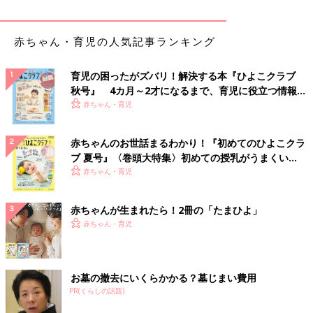
赤ちゃん・育児の人気記事ランキング
育児の困ったがズバリ！解決する本『ひよこクラブ
秋号』 4カ月～2才になるまで、育児に役立つ情報が
いっぱい！
赤ちゃん・育児
赤ちゃんのお世話まるわかり！『初めてのひよこクラ
ブ 夏号』〈巻頭大特集〉初めての授乳がうまくい
く！ おっぱい・ミルクの基本と夏のトラブル 解決テ
赤ちゃん・育児
ク
赤ちゃんが生まれたら！2冊の「たまひよ」
赤ちゃん・育児
お墓の撤去にいくらかかる？墓じまい費用
PR(くらしの話題)