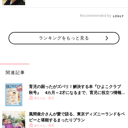
Recommended by
ランキングをもっと見る
関連記事
育児の困ったがズバリ！解決する本『ひよこクラブ
秋号』 4カ月～2才になるまで、育児に役立つ情報が
いっぱい！
赤ちゃん・育児
風間俊介さんが愛で語る、東京ディズニーランドをベ
ビーと堪能するまったりプラン
赤ちゃん・育児