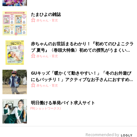
たまひよの雑誌
赤ちゃん・育児
赤ちゃんのお世話まるわかり！『初めてのひよこクラ
ブ 夏号』〈巻頭大特集〉初めての授乳がうまくい
く！ おっぱい・ミルクの基本と夏のトラブル 解決テ
赤ちゃん・育児
ク
GUキッズ「暖かくて動きやすい！」「冬のお外遊び
にもバッチリ！」アクティブなお子さんにおすすめ★
買うべき5選
赤ちゃん・育児
明日働ける単発バイト求人サイト
PR(ショットワークス)
Recommended by