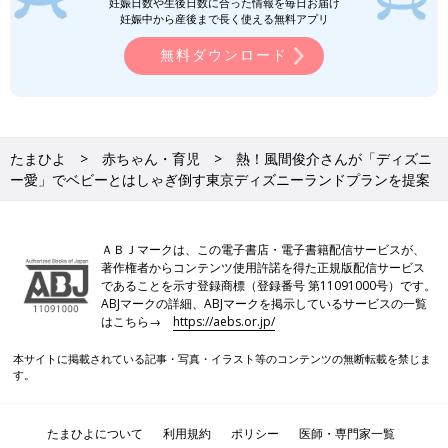
妊娠日数や生後日数に合った情報を毎日お届け
妊娠中から産後まで長く使える無料アプリ
無料ダウンロード
たまひよ
赤ちゃん・育児
熱！風間俊介さんが「ディズニ
ー愛」でベビーとはしゃぎ倒す東京ディズニーランドプランを提案
ＡＢＪマークは、この電子書店・電子書籍配信サービスが、
著作権者からコンテンツ使用許諾を得た正規版配信サービス
であることを示す登録商標（登録番号 第11091000号）です。
ABJマークの詳細、ABJマークを掲示しているサービスの一覧
はこちら→
https://aebs.or.jp/
本サイトに掲載されている記事・写真・イラスト等のコンテンツの無断転載を禁じま
す。
たまひよについて
利用規約
ポリシー
医師・専門家一覧