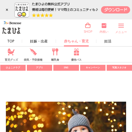
×
内祝い
SHOP
メニュー
TOP
妊娠・出産
赤ちゃん・育児
妊活
育児グッズ
病気・予防接種
離乳食
優待パス
ひよこクラブ
アプリ
SNS
キャンペーン
写真スタジオ