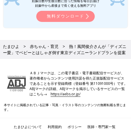
妊娠日数や生後日数に合った情報を毎日お届け
妊娠中から産後まで長く使える無料アプリ
無料ダウンロード
たまひよ
赤ちゃん・育児
熱！風間俊介さんが「ディズニ
ー愛」でベビーとはしゃぎ倒す東京ディズニーランドプランを提案
ＡＢＪマークは、この電子書店・電子書籍配信サービスが、
著作権者からコンテンツ使用許諾を得た正規版配信サービス
であることを示す登録商標（登録番号 第11091000号）です。
ABJマークの詳細、ABJマークを掲示しているサービスの一覧
はこちら→
https://aebs.or.jp/
本サイトに掲載されている記事・写真・イラスト等のコンテンツの無断転載を禁じま
す。
たまひよについて
利用規約
ポリシー
医師・専門家一覧