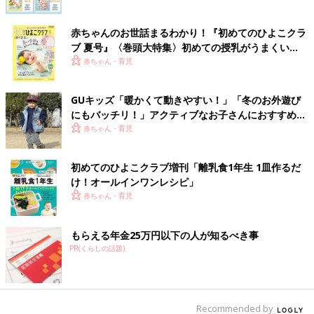
赤ちゃんのお世話まるわかり！『初めてのひよこクラ
ブ 夏号』〈巻頭大特集〉初めての授乳がうまくい
く！ おっぱい・ミルクの基本と夏のトラブル 解決テ
赤ちゃん・育児
ク
GUキッズ「暖かくて動きやすい！」「冬のお外遊び
にもバッチリ！」アクティブなお子さんにおすすめ★
買うべき5選
赤ちゃん・育児
初めてのひよこクラブ増刊「離乳食1年生 1皿作るだ
け！オールインワン​レシピ」
赤ちゃん・育児
もらえる年金25万円以下の人が知るべき事
PR(くらしの話題)
Recommended by