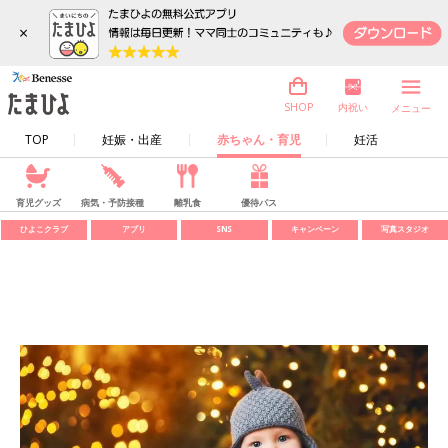
×
内祝い
SHOP
メニュー
TOP
妊娠・出産
赤ちゃん・育児
妊活
育児グッズ
病気・予防接種
離乳食
優待パス
ひよこクラブ
アプリ
SNS
キャンペーン
写真スタジオ