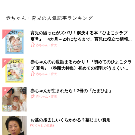
赤ちゃん・育児の人気記事ランキング
育児の困ったがズバリ！解決する本『ひよこクラブ
夏号』 4カ月～2才になるまで、育児に役立つ情報が
いっぱい！
赤ちゃん・育児
赤ちゃんのお世話まるわかり！『初めてのひよこクラ
ブ 夏号』〈巻頭大特集〉初めての授乳がうまくい
く！ おっぱい・ミルクの基本と夏のトラブル 解決テ
赤ちゃん・育児
ク
赤ちゃんが生まれたら！2冊の「たまひよ」
赤ちゃん・育児
お墓の撤去にいくらかかる？墓じまい費用
PR(くらしの話題)