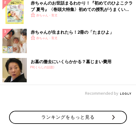
赤ちゃんのお世話まるわかり！『初めてのひよこクラ
ブ 夏号』〈巻頭大特集〉初めての授乳がうまくい
く！ おっぱい・ミルクの基本と夏のトラブル 解決テ
赤ちゃん・育児
ク
赤ちゃんが生まれたら！2冊の「たまひよ」
赤ちゃん・育児
お墓の撤去にいくらかかる？墓じまい費用
PR(くらしの話題)
Recommended by
ランキングをもっと見る