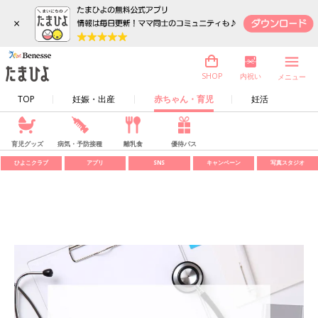
×
内祝い
SHOP
メニュー
TOP
妊娠・出産
赤ちゃん・育児
妊活
育児グッズ
病気・予防接種
離乳食
優待パス
ひよこクラブ
アプリ
SNS
キャンペーン
写真スタジオ