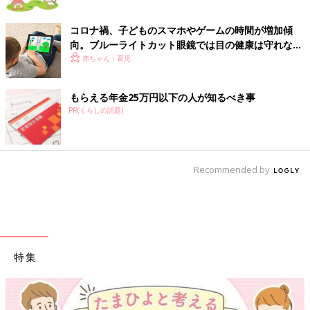
コロナ禍、子どものスマホやゲームの時間が増加傾
向。ブルーライトカット眼鏡では目の健康は守れない
【眼科医】
赤ちゃん・育児
もらえる年金25万円以下の人が知るべき事
PR(くらしの話題)
Recommended by
特集