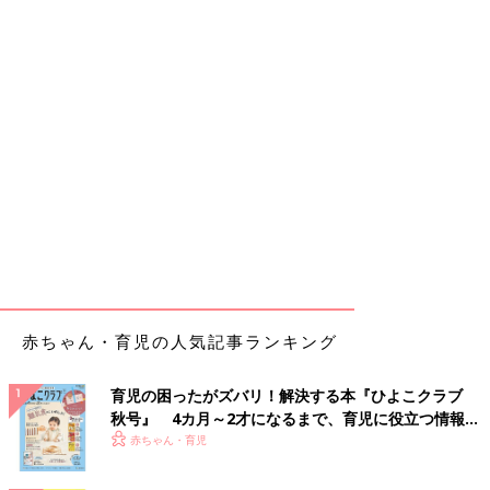
赤ちゃん・育児の人気記事ランキング
育児の困ったがズバリ！解決する本『ひよこクラブ
秋号』 4カ月～2才になるまで、育児に役立つ情報が
いっぱい！
赤ちゃん・育児