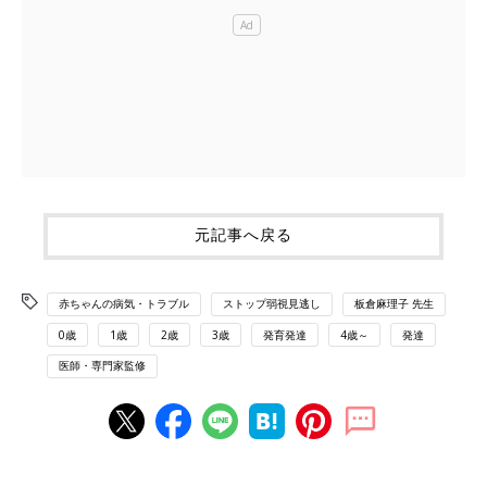
元記事へ戻る
赤ちゃんの病気・トラブル
ストップ弱視見逃し
板倉麻理子 先生
0歳
1歳
2歳
3歳
発育発達
4歳～
発達
医師・専門家監修