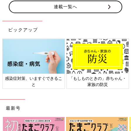
連載一覧へ
ピックアップ
感染症対策、いますぐできるこ
「もしものときの」赤ちゃん・
と
家族の防災
最新号