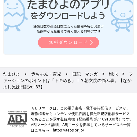
妊娠日数や生後日数に合った情報を毎日お届け
妊娠中から産後まで長く使える無料アプリ
無料ダウンロード
たまひよ
赤ちゃん・育児
日記・マンガ
hibik
フ
ァッションのポイントは「トキめき」！？朝支度の悩み事。【なか
よし兄妹日記vol.33】
ＡＢＪマークは、この電子書店・電子書籍配信サービスが、
著作権者からコンテンツ使用許諾を得た正規版配信サービス
であることを示す登録商標（登録番号 第11091000号）です。
ABJマークの詳細、ABJマークを掲示しているサービスの一覧
はこちら→
https://aebs.or.jp/