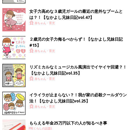
女子力高めな３歳児ガールの最近の意外なブームと
は？！【なかよし兄妹日記vol.47】
赤ちゃん・育児
２歳児の女子力侮るべからず！【なかよし兄妹日記
#15】
赤ちゃん・育児
リズミカルなミュージカル風演出でイヤイヤ回避？！
【なかよし兄妹日記vol.35】
赤ちゃん・育児
イライラが止まらない？！我が家の必殺クールダウン
法！【なかよし兄妹日記vol.25】
赤ちゃん・育児
もらえる年金25万円以下の人が知るべき事
PR(くらしの話題)