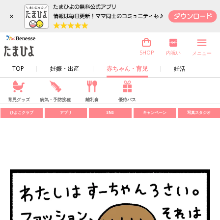
×
内祝い
SHOP
メニュー
TOP
妊娠・出産
赤ちゃん・育児
妊活
育児グッズ
病気・予防接種
離乳食
優待パス
ひよこクラブ
アプリ
SNS
キャンペーン
写真スタジオ