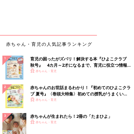
赤ちゃん・育児の人気記事ランキング
育児の困ったがズバリ！解決する本『ひよこクラブ
秋号』 4カ月～2才になるまで、育児に役立つ情報が
いっぱい！
赤ちゃん・育児
赤ちゃんのお世話まるわかり！『初めてのひよこクラ
ブ 夏号』〈巻頭大特集〉初めての授乳がうまくい
く！ おっぱい・ミルクの基本と夏のトラブル 解決テ
赤ちゃん・育児
ク
赤ちゃんが生まれたら！2冊の「たまひよ」
赤ちゃん・育児