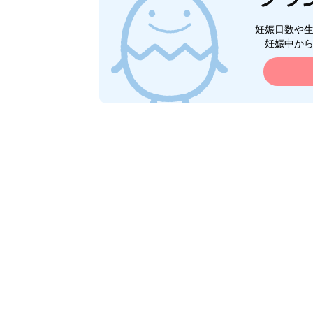
妊娠日数や
妊娠中か