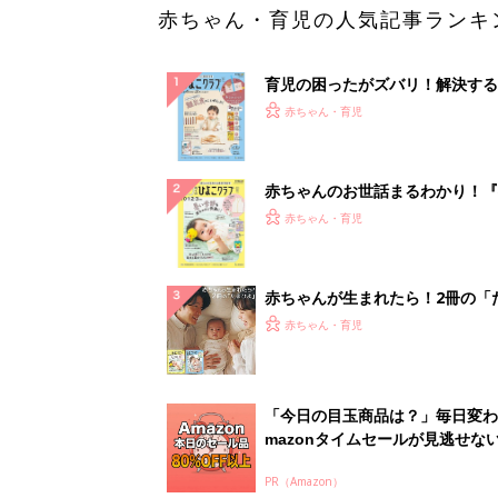
赤ちゃん・育児の人気記事ランキ
育児の困ったがズバリ！解決する
『ひよこクラブ 秋号』 4カ月～
赤ちゃん・育児
になるまで、育児に役立つ情報が
ぱい！
赤ちゃんのお世話まるわかり！『
てのひよこクラブ 夏号』〈巻頭
赤ちゃん・育児
集〉初めての授乳がうまくいく！
っぱい・ミルクの基本と夏のトラ
解決テク
赤ちゃんが生まれたら！2冊の「
ひよ」
赤ちゃん・育児
「今日の目玉商品は？」毎日変わ
mazonタイムセールが見逃せな
PR（Amazon）