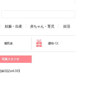
妊娠・出産
赤ちゃん・育児
妊活
離乳食
優待パス
写真スタジオ
記vol.33】