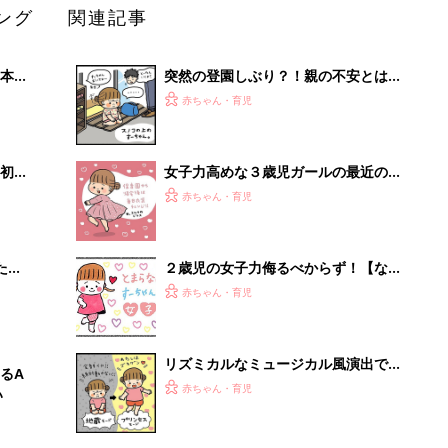
ング
関連記事
本
突然の登園しぶり？！親の不安とは真
2才
逆の理由だった！【なかよし兄妹日記
赤ちゃん・育児
いっ
vol.34】
初め
女子力高めな３歳児ガールの最近の意
大特
外なブームとは？！【なかよし兄妹日
赤ちゃん・育児
 お
記vol.47】
ブル
たま
２歳児の女子力侮るべからず！【なか
よし兄妹日記#15】
赤ちゃん・育児
リズミカルなミュージカル風演出でイ
るA
ヤイヤ回避？！【なかよし兄妹日記
赤ちゃん・育児
い
vol.35】