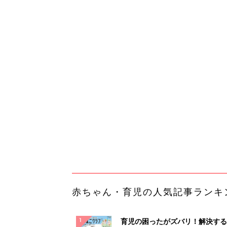
赤ちゃん・育児の人気記事ランキ
育児の困ったがズバリ！解決する
『ひよこクラブ 夏号』 4カ月～
赤ちゃん・育児
になるまで、育児に役立つ情報が
ぱい！
赤ちゃんのお世話まるわかり！『
てのひよこクラブ 夏号』〈巻頭
赤ちゃん・育児
集〉初めての授乳がうまくいく！
っぱい・ミルクの基本と夏のトラ
解決テク
赤ちゃんが生まれたら！2冊の「
ひよ」
赤ちゃん・育児
「今日の目玉商品は？」毎日変わ
mazonタイムセールが見逃せな