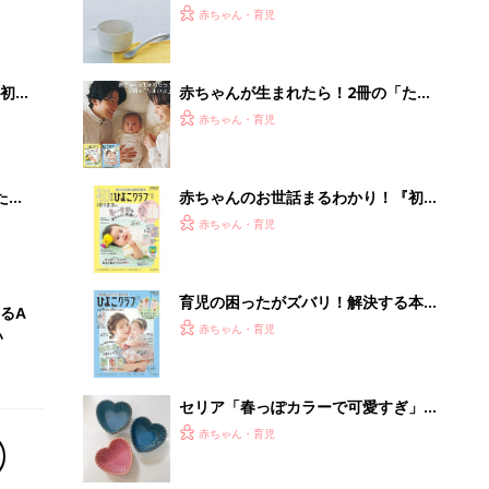
ぱい！
セリア「春っぽカラーで可愛すぎ」
「作る人のテンションも上がる」大人
赤ちゃん・育児
気の食器5選
部下が指示待ちになる、本当の理由。
23年続く自律型組織に共通する「3つ
の要素」
PR（ビズヒント）
Recommended by
離乳食はいつから？進め方は？「たまひよ きほんの離