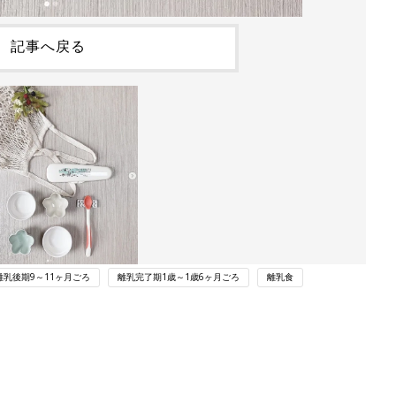
記事へ戻る
離乳後期9～11ヶ月ごろ
離乳完了期1歳～1歳6ヶ月ごろ
離乳食