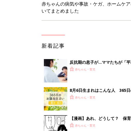
赤ちゃん・育児
【漫画】あれ、どうして？ 保
がする……！『ふうふう子育て ＃
赤ちゃん・育児
子どもの水分補給。衛生面ではス
く3つのコツとは？【専門家監修
赤ちゃん・育児
1
2