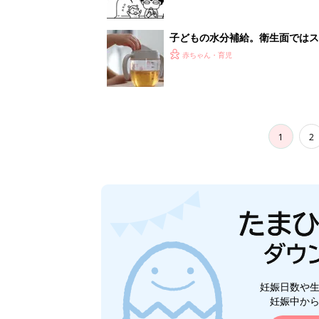
妊娠日数や
妊娠中か