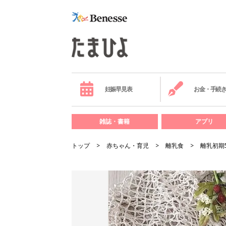
妊娠早見表
お金・手続
雑誌・書籍
アプリ
トップ
赤ちゃん・育児
離乳食
離乳初期