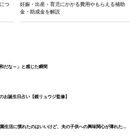
育園生活に慣れたのはいいけど、夫の子供への興味関心が薄れた気
91』
ポーツドリンクより麦茶が要注意!? 暑い季節に衛生的に持ち歩
】
3
4
5
>