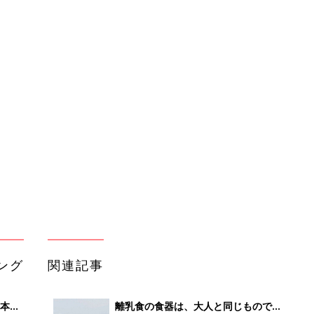
ング
関連記事
本
離乳食の食器は、大人と同じものでは
2才
ダメ！？離乳食をスムーズに進めるた
赤ちゃん・育児
いっ
めに、知っておきたい食器や調理器具
選びのポイント【専門家監修】
初め
赤ちゃんが生まれたら！2冊の「たま
大特
ひよ」
赤ちゃん・育児
 お
ブル
たま
赤ちゃんのお世話まるわかり！『初め
てのひよこクラブ 夏号』〈巻頭大特
赤ちゃん・育児
集〉初めての授乳がうまくいく！ お
っぱい・ミルクの基本と夏のトラブル
解決テク
育児の困ったがズバリ！解決する本
るA
『ひよこクラブ 夏号』 4カ月～2才
赤ちゃん・育児
い
になるまで、育児に役立つ情報がいっ