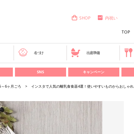
SHOP
内祝い
TOP
き
名づけ
出産準備
SNS
キャンペーン
5～6ヶ月ごろ
インスタで人気の離乳食食器4選！使いやすいものからおしゃれ