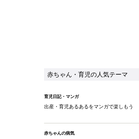
出産・育児あるあるをマンガで楽しもう
赤ちゃんの病気
赤ちゃんの病気や事故・ケガ、ホームケア
いてまとめました
新着記事
反抗期の息子が...ママたちが「
赤ちゃん・育児
8月6日生まれはこんな人 365