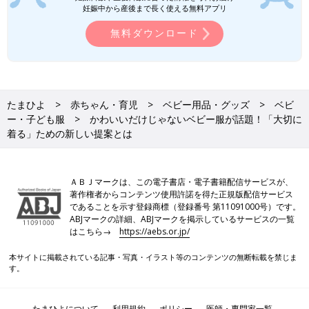
妊娠中から産後まで長く使える無料アプリ
無料ダウンロード
たまひよ
赤ちゃん・育児
ベビー用品・グッズ
ベビ
ー・子ども服
かわいいだけじゃないベビー服が話題！「大切に
着る」ための新しい提案とは
ＡＢＪマークは、この電子書店・電子書籍配信サービスが、
著作権者からコンテンツ使用許諾を得た正規版配信サービス
であることを示す登録商標（登録番号 第11091000号）です。
ABJマークの詳細、ABJマークを掲示しているサービスの一覧
はこちら→
https://aebs.or.jp/
本サイトに掲載されている記事・写真・イラスト等のコンテンツの無断転載を禁じま
す。
たまひよについて
利用規約
ポリシー
医師・専門家一覧