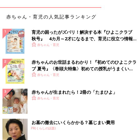
赤ちゃん・育児の人気記事ランキング
育児の困ったがズバリ！解決する本『ひよこクラブ
秋号』 4カ月～2才になるまで、育児に役立つ情報が
いっぱい！
赤ちゃん・育児
赤ちゃんのお世話まるわかり！『初めてのひよこクラ
ブ 夏号』〈巻頭大特集〉初めての授乳がうまくい
く！ おっぱい・ミルクの基本と夏のトラブル 解決テ
赤ちゃん・育児
ク
赤ちゃんが生まれたら！2冊の「たまひよ」
赤ちゃん・育児
お墓の撤去にいくらかかる？墓じまい費用
PR(くらしの話題)