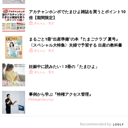
アカチャンホンポでたまひよ雑誌を買うとポイント10
倍【期間限定】
赤ちゃん・育児
まるごと1冊“出産準備”の本『たまごクラブ 夏号』
〈スペシャル大特集〉夫婦で予習する 出産の教科書
赤ちゃん・育児
妊娠中に読みたい！3冊の「たまひよ」
赤ちゃん・育児
事例から学ぶ『特権アクセス管理』
PR(KeeperSecurity)
Recommended by