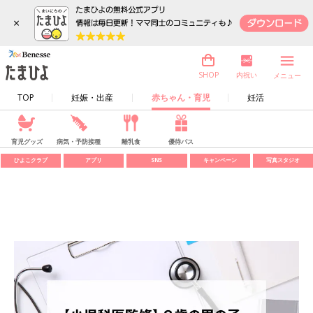
×
内祝い
SHOP
メニュー
TOP
妊娠・出産
赤ちゃん・育児
妊活
育児グッズ
病気・予防接種
離乳食
優待パス
ひよこクラブ
アプリ
SNS
キャンペーン
写真スタジオ