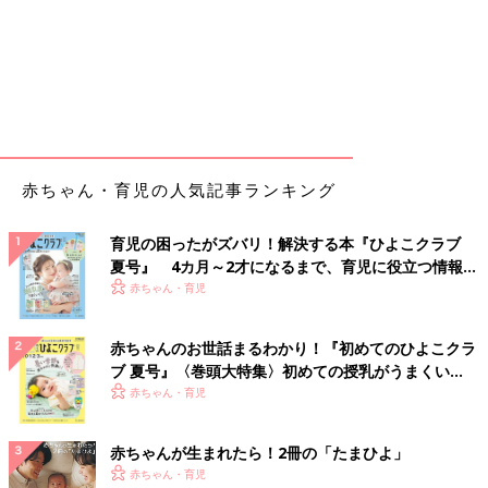
赤ちゃん・育児の人気記事ランキング
育児の困ったがズバリ！解決する本『ひよこクラブ
夏号』 4カ月～2才になるまで、育児に役立つ情報が
いっぱい！
赤ちゃん・育児
赤ちゃんのお世話まるわかり！『初めてのひよこクラ
ブ 夏号』〈巻頭大特集〉初めての授乳がうまくい
く！ おっぱい・ミルクの基本と夏のトラブル 解決テ
赤ちゃん・育児
ク
赤ちゃんが生まれたら！2冊の「たまひよ」
赤ちゃん・育児