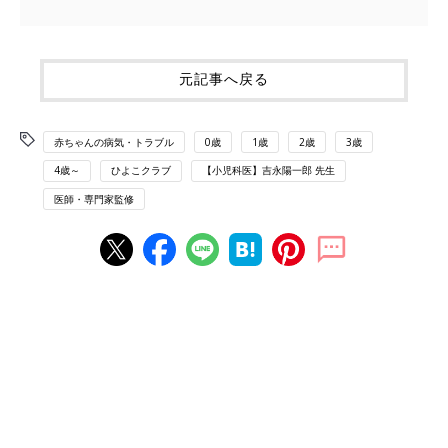
元記事へ戻る
赤ちゃんの病気・トラブル
0歳
1歳
2歳
3歳
4歳～
ひよこクラブ
【小児科医】吉永陽一郎 先生
医師・専門家監修