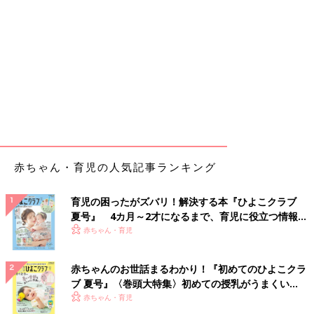
赤ちゃん・育児の人気記事ランキング
育児の困ったがズバリ！解決する本『ひよこクラブ
夏号』 4カ月～2才になるまで、育児に役立つ情報が
いっぱい！
赤ちゃん・育児
赤ちゃんのお世話まるわかり！『初めてのひよこクラ
ブ 夏号』〈巻頭大特集〉初めての授乳がうまくい
く！ おっぱい・ミルクの基本と夏のトラブル 解決テ
赤ちゃん・育児
ク