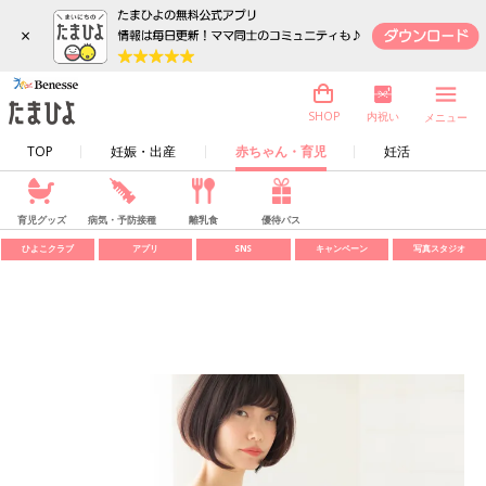
×
内祝い
SHOP
メニュー
TOP
妊娠・出産
赤ちゃん・育児
妊活
育児グッズ
病気・予防接種
離乳食
優待パス
ひよこクラブ
アプリ
SNS
キャンペーン
写真スタジオ