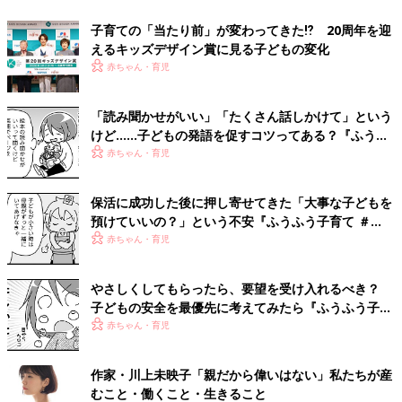
子育ての「当たり前」が変わってきた⁉ 20周年を迎
えるキッズデザイン賞に見る子どもの変化
赤ちゃん・育児
「読み聞かせがいい」「たくさん話しかけて」という
けど……子どもの発語を促すコツってある？『ふうふ
う子育て ＃64』
赤ちゃん・育児
保活に成功した後に押し寄せてきた「大事な子どもを
預けていいの？」という不安『ふうふう子育て ＃
60』
赤ちゃん・育児
やさしくしてもらったら、要望を受け入れるべき？
子どもの安全を最優先に考えてみたら『ふうふう子育
て ＃59』
赤ちゃん・育児
作家・川上未映子「親だから偉いはない」私たちが産
むこと・働くこと・生きること