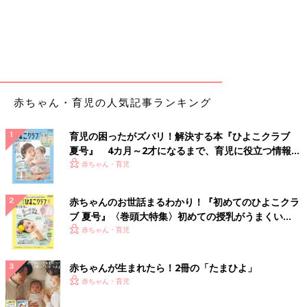
赤ちゃん・育児の人気記事ランキング
育児の困ったがズバリ！解決する本『ひよこクラブ
夏号』 4カ月～2才になるまで、育児に役立つ情報が
いっぱい！
赤ちゃん・育児
赤ちゃんのお世話まるわかり！『初めてのひよこクラ
ブ 夏号』〈巻頭大特集〉初めての授乳がうまくい
く！ おっぱい・ミルクの基本と夏のトラブル 解決テ
赤ちゃん・育児
ク
赤ちゃんが生まれたら！2冊の「たまひよ」
赤ちゃん・育児