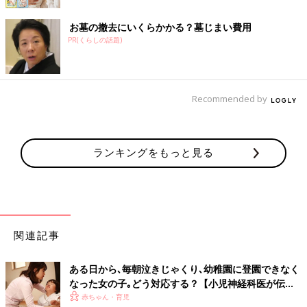
お墓の撤去にいくらかかる？墓じまい費用
PR(くらしの話題)
Recommended by
ランキングをもっと見る
関連記事
ある日から､毎朝泣きじゃくり､幼稚園に登園できなく
なった女の子｡どう対応する？【小児神経科医が伝え
る〜親子のゆくり〜】
赤ちゃん・育児