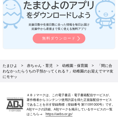
妊娠日数や生後日数に合った情報を毎日お届け
妊娠中から産後まで長く使える無料アプリ
無料ダウンロード
たまひよ
赤ちゃん・育児
幼稚園・保育園
「間に合
わなかったらうちの子預かってくれる？」幼稚園のお迎えでママ友
にモヤッ
ＡＢＪマークは、この電子書店・電子書籍配信サービスが、
著作権者からコンテンツ使用許諾を得た正規版配信サービス
であることを示す登録商標（登録番号 第11091000号）です。
ABJマークの詳細、ABJマークを掲示しているサービスの一覧
はこちら→
https://aebs.or.jp/