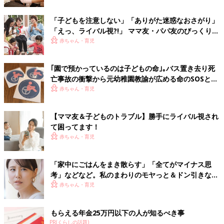
「子どもを注意しない」「ありがた迷惑なおさがり」
「えっ、ライバル視?!」 ママ友・パパ友のびっくりエ
ピソード
赤ちゃん・育児
｢園で預かっているのは子どもの命｣｡バス置き去り死
亡事故の衝撃から元幼稚園教諭が広める命のSOSと
は？
赤ちゃん・育児
【ママ友＆子どものトラブル】勝手にライバル視され
て困ってます！
赤ちゃん・育児
「家中にごはんをまき散らす」「全てがマイナス思
考」などなど。私のまわりのモヤっと＆ドン引きなマ
マ友・パパ友
赤ちゃん・育児
もらえる年金25万円以下の人が知るべき事
PR(くらしの話題)