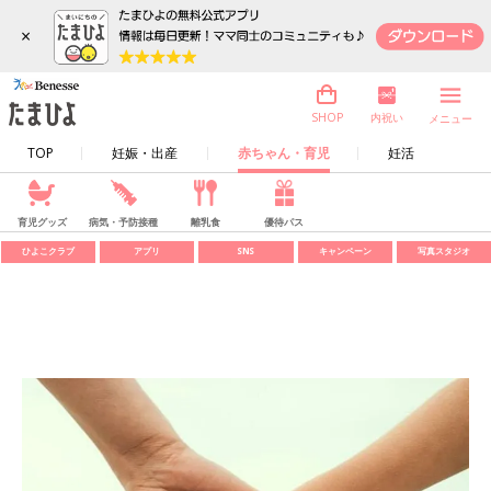
×
内祝い
SHOP
メニュー
TOP
妊娠・出産
赤ちゃん・育児
妊活
育児グッズ
病気・予防接種
離乳食
優待パス
ひよこクラブ
アプリ
SNS
キャンペーン
写真スタジオ