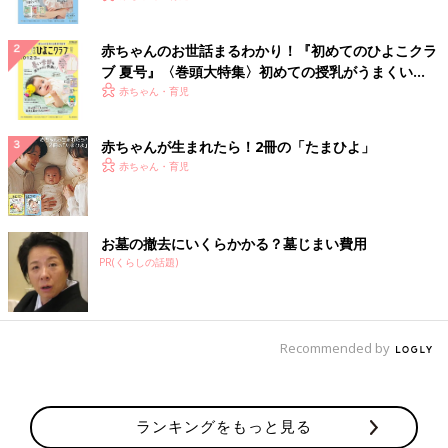
赤ちゃんのお世話まるわかり！『初めてのひよこクラ
ブ 夏号』〈巻頭大特集〉初めての授乳がうまくい
く！ おっぱい・ミルクの基本と夏のトラブル 解決テ
赤ちゃん・育児
ク
赤ちゃんが生まれたら！2冊の「たまひよ」
赤ちゃん・育児
お墓の撤去にいくらかかる？墓じまい費用
PR(くらしの話題)
Recommended by
ランキングをもっと見る