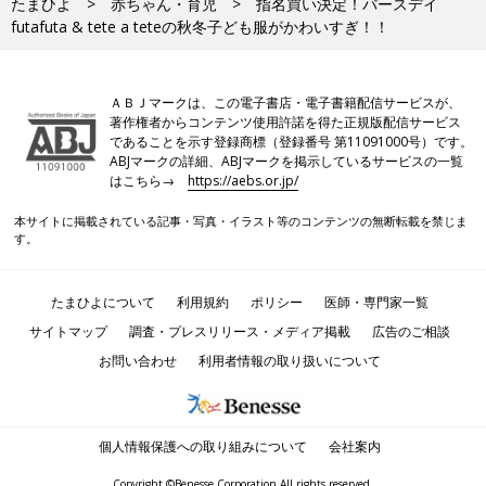
たまひよ
赤ちゃん・育児
指名買い決定！バースデイ
futafuta & tete a teteの秋冬子ども服がかわいすぎ！！
ＡＢＪマークは、この電子書店・電子書籍配信サービスが、
著作権者からコンテンツ使用許諾を得た正規版配信サービス
であることを示す登録商標（登録番号 第11091000号）です。
ABJマークの詳細、ABJマークを掲示しているサービスの一覧
はこちら→
https://aebs.or.jp/
本サイトに掲載されている記事・写真・イラスト等のコンテンツの無断転載を禁じま
す。
たまひよについて
利用規約
ポリシー
医師・専門家一覧
サイトマップ
調査・プレスリリース・メディア掲載
広告のご相談
お問い合わせ
利用者情報の取り扱いについて
個人情報保護への取り組みについて
会社案内
Copyright ©Benesse Corporation All rights reserved.