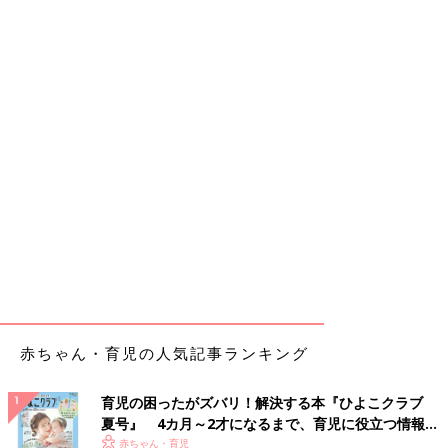
赤ちゃん・育児の人気記事ランキング
育児の困ったがズバリ！解決する本『ひよこクラブ
夏号』 4カ月～2才になるまで、育児に役立つ情報が
いっぱい！
赤ちゃん・育児