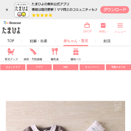
×
内祝い
SHOP
メニュー
TOP
妊娠・出産
赤ちゃん・育児
妊活
育児グッズ
病気・予防接種
離乳食
優待パス
ひよこクラブ
アプリ
SNS
キャンペーン
写真スタジオ