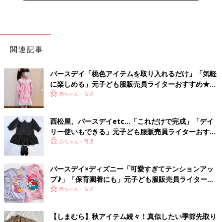
関連記事
バースデイ「桃色アイテムを取り入れるだけ」「気軽
に楽しめる」元子ども服販売員ライターおすすめ★ひ
な祭りコーデ5選
赤ちゃん・育児
西松屋、バースデイetc…「これだけで完成」「デイ
リー使いもできる」元子ども服販売員ライターおすす
め★セレモニーコーデ4選
赤ちゃん・育児
バースデイ×ディズニー「可愛すぎてテンションアッ
プ♪」「保育園着にも」元子ども服販売員ライターお
すすめ★コラボアイテム4選
赤ちゃん・育児
【しまむら】秋アイテム続々！真似したい季節先取り