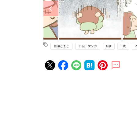
宮瀬とまと
日記・マンガ
0歳
1歳
赤ちゃん・育児の人気記事ランキ
育児の困ったがズバリ！解決する
『ひよこクラブ 秋号』 4カ月～
赤ちゃん・育児
になるまで、育児に役立つ情報が
ぱい！