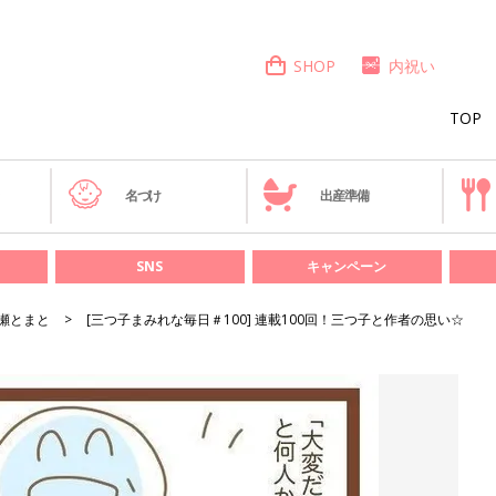
SHOP
内祝い
TOP
き
名づけ
出産準備
SNS
キャンペーン
瀬とまと
[三つ子まみれな毎日＃100] 連載100回！三つ子と作者の思い☆