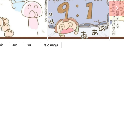
2歳
3歳
4歳～
育児体験談
ング
関連記事
本
三つ子育児。「限界が来て円形脱毛
2才
に」…でも、三つ子だからこそ生まれ
赤ちゃん・育児
いっ
た宝物のようなご縁がたくさん！【体
験談】