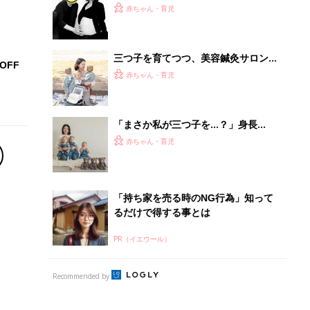
PR（イエウール）
Recommended by
離乳食はいつから？進め方は？「たまひよ きほんの離
乳食」
授乳の悩みや初めての離乳食作りに役立つ
子育てとお金
につ
妊娠・出産・育児にかかる費用やもらえる補助
金・助成金を解説