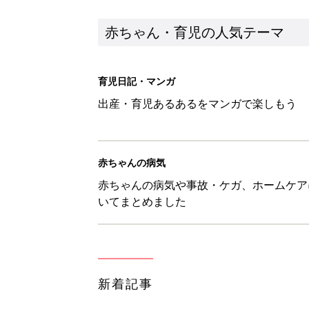
新着記事
8月7日生まれはこんな人 365
赤ちゃん・育児
あなたの「服を捨てるマイルー
スタイリストが喝！
赤ちゃん・育児
セリア「かわいくて機能性も◎」
赤ちゃん・育児
生後3週目の赤ちゃんはよく泣く
って本当？【専門家】