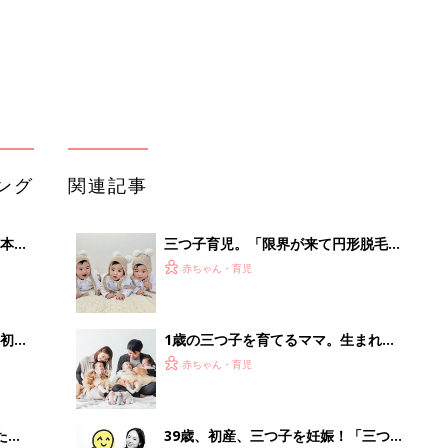
初め
1歳の三つ子を育てるママ。生まれて
大特
すぐのワンオペ、保活、そして、新幹
赤ちゃん・育児
 お
線での通勤⁈ 三つ子の子育てのリアル
ブル
【多胎育児体験談】
たま
39歳、初産、三つ子を妊娠！「三つ子
を無事に産んだ前例がない」とクリニ
赤ちゃん・育児
ックで言われ、出血におびえる日々…
【桑子英里アナ・インタビュー】
三つ子を育てつつ、美容鍼灸サロンを
OFF
運営するママ。小児訪問看護を頼りな
赤ちゃん・育児
がら、ワンオペで切り抜けた赤ちゃん
育児！【多胎インタビュー・後編】
「まさか私が三つ子を…？」身長
145cmの体で3人を授かったママ。孤
赤ちゃん・育児
独な管理入院で子どもの命を守り抜い
た！【多胎インタビュー・前編】
「持ち家を売る時のNG行為」知って
るだけで得する事とは