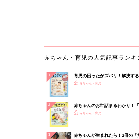
赤ちゃんのお世話まるわかり！『
てのひよこクラブ 夏号』〈巻頭
赤ちゃん・育児
集〉初めての授乳がうまくいく！
っぱい・ミルクの基本と夏のトラ
解決テク
赤ちゃんが生まれたら！2冊の「
ひよ」
赤ちゃん・育児
Amazon今日も見逃せない！80%
以上が続々登場
PR（Amazon）
ランキングをもっと見る