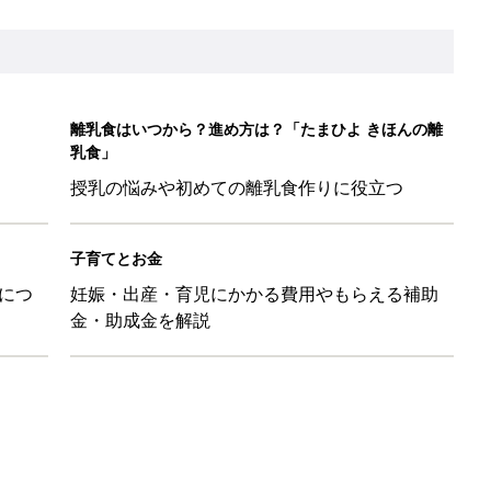
日のお誕生日占い【鏡リュウジ監修】
ル」、間違っているかも？「思い出があって捨てられない」に収納
「110円でこのクオリティ」超優秀！トラベルグッズ4選
！？親が悩まされる「魔の3週目」って何？「魔の3カ月」もある