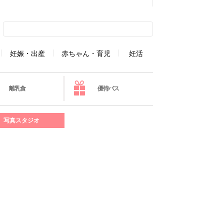
妊娠・出産
赤ちゃん・育児
妊活
離乳食
優待パス
写真スタジオ