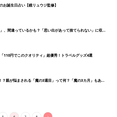
5
6
7
8
>
生後日数に合った情報を毎日お届け
ら産後まで長く使える無料アプリ
ダウンロード