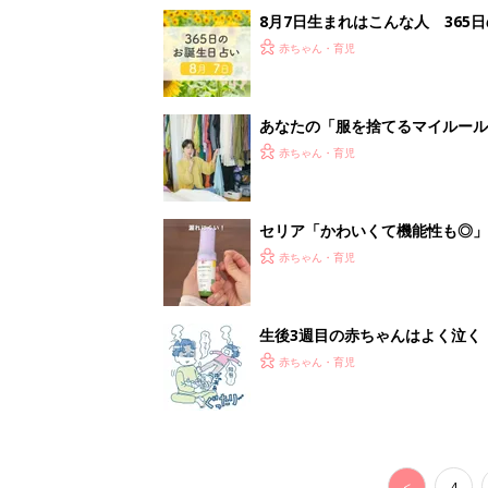
赤ちゃん・育児
<
4
妊娠日数や
妊娠中か