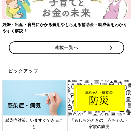
金・助成金をわかり
【ワクチン接種できるものも】妊婦の感染症対
連載一覧へ
ピックアップ
しものときの」赤ちゃん・
日本外来小児科学会リーフレッ
六星占
家族の防災
ト検討会