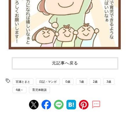
元記事へ戻る
宮瀬とまと
日記・マンガ
0歳
1歳
2歳
3歳
4歳～
育児体験談