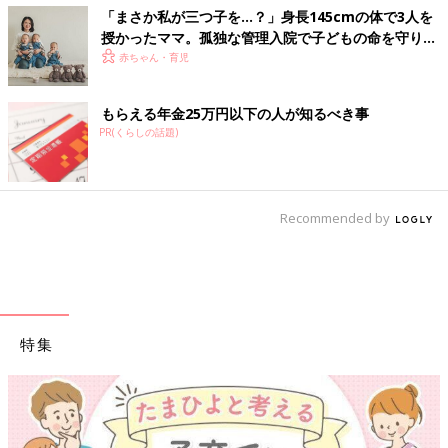
「まさか私が三つ子を…？」身長145cmの体で3人を
授かったママ。孤独な管理入院で子どもの命を守り抜
いた！【多胎インタビュー・前編】
赤ちゃん・育児
もらえる年金25万円以下の人が知るべき事
PR(くらしの話題)
Recommended by
特集