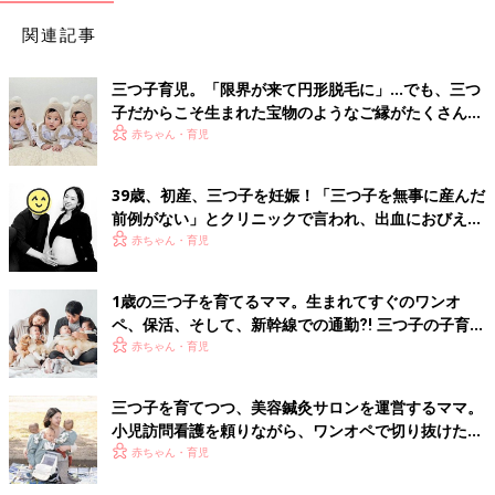
関連記事
三つ子育児。「限界が来て円形脱毛に」…でも、三つ
子だからこそ生まれた宝物のようなご縁がたくさん！
【体験談】
赤ちゃん・育児
39歳、初産、三つ子を妊娠！「三つ子を無事に産んだ
前例がない」とクリニックで言われ、出血におびえる
日々…【桑子英里アナ・インタビュー】
赤ちゃん・育児
1歳の三つ子を育てるママ。生まれてすぐのワンオ
ペ、保活、そして、新幹線での通勤⁈ 三つ子の子育て
のリアル【多胎育児体験談】
赤ちゃん・育児
三つ子を育てつつ、美容鍼灸サロンを運営するママ。
小児訪問看護を頼りながら、ワンオペで切り抜けた赤
ちゃん育児！【多胎インタビュー・後編】
赤ちゃん・育児