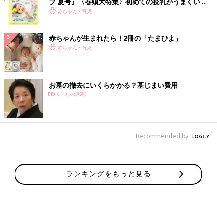
ブ 夏号』〈巻頭大特集〉初めての授乳がうまくい
く！ おっぱい・ミルクの基本と夏のトラブル 解決テ
赤ちゃん・育児
ク
赤ちゃんが生まれたら！2冊の「たまひよ」
赤ちゃん・育児
お墓の撤去にいくらかかる？墓じまい費用
PR(くらしの話題)
Recommended by
ランキングをもっと見る