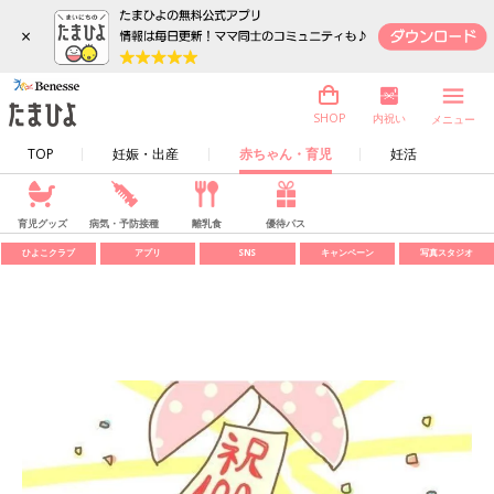
×
内祝い
SHOP
メニュー
TOP
妊娠・出産
赤ちゃん・育児
妊活
育児グッズ
病気・予防接種
離乳食
優待パス
ひよこクラブ
アプリ
SNS
キャンペーン
写真スタジオ