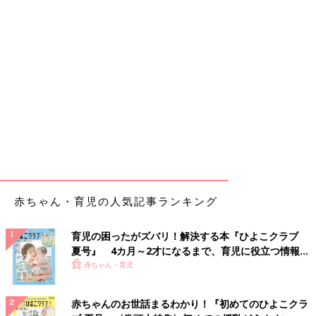
赤ちゃん・育児の人気記事ランキング
育児の困ったがズバリ！解決する本『ひよこクラブ
夏号』 4カ月～2才になるまで、育児に役立つ情報が
いっぱい！
赤ちゃん・育児
赤ちゃんのお世話まるわかり！『初めてのひよこクラ