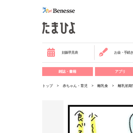
妊娠早見表
お金・手続
雑誌・書籍
アプリ
トップ
赤ちゃん・育児
離乳食
離乳初期