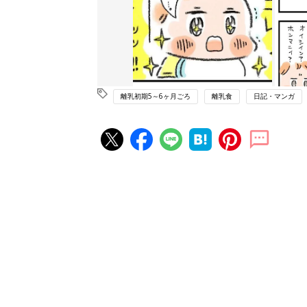
離乳初期5～6ヶ月ごろ
離乳食
日記・マンガ
赤ちゃん・育児の人気記事ランキ
育児の困ったがズバリ！解決する
『ひよこクラブ 夏号』 4カ月～
赤ちゃん・育児
になるまで、育児に役立つ情報が
ぱい！
赤ちゃんのお世話まるわかり！『