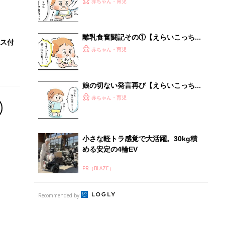
PR（BLAZE）
Recommended by
離乳食はいつから？進め方は？「たまひよ きほんの離
乳食」
授乳の悩みや初めての離乳食作りに役立つ
子育てとお金
につ
妊娠・出産・育児にかかる費用やもらえる補助
金・助成金を解説