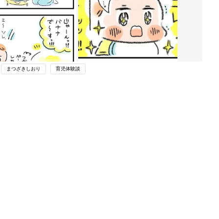
まつざきしおり
育児体験談
ング
関連記事
本
お菓子を見つけた時のアピール法【え
2才
らいこっちゃ！育児生活#112】
赤ちゃん・育児
いっ
初め
シャンプーから逃げるの術【えらいこ