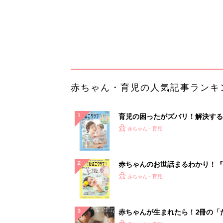
てのひよこクラブ 夏号』〈巻頭
赤ちゃん・育児
集〉初めての授乳がうまくいく！
っぱい・ミルクの基本と夏のトラ
解決テク
赤ちゃんが生まれたら！2冊の「
ひよ」
赤ちゃん・育児
デリケートな荷物や農作業に。サ
きで安心の小さな軽トラ
PR（BLAZE）
ランキングをもっと見る