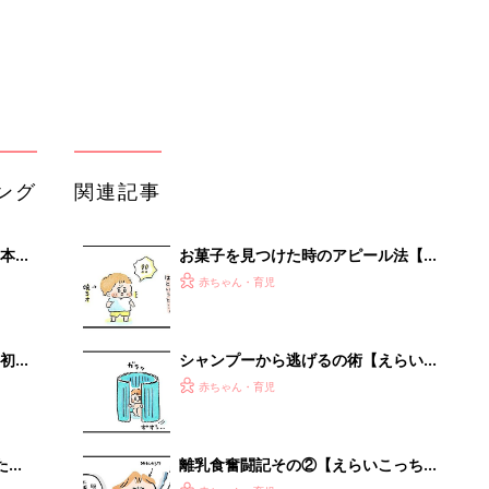
大特
っちゃ！育児生活#113】
赤ちゃん・育児
 お
ブル
たま
離乳食奮闘記その②【えらいこっち
ゃ！育児生活#84】
赤ちゃん・育児
離乳食奮闘記その①【えらいこっち
ス付
ゃ！育児生活#83】
赤ちゃん・育児
娘の切ない発言再び【えらいこっち
ゃ！育児生活#111】
赤ちゃん・育児
小さな軽トラ感覚で大活躍。30kg積
める安定の4輪EV