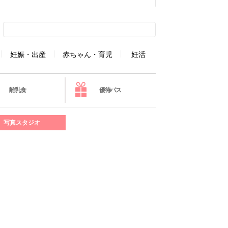
妊娠・出産
赤ちゃん・育児
妊活
離乳食
優待パス
写真スタジオ