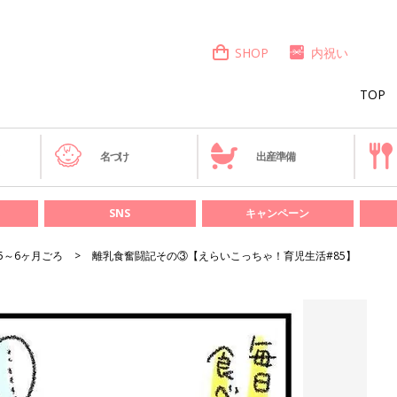
SHOP
内祝い
TOP
き
名づけ
出産準備
SNS
キャンペーン
5～6ヶ月ごろ
離乳食奮闘記その③【えらいこっちゃ！育児生活#85】