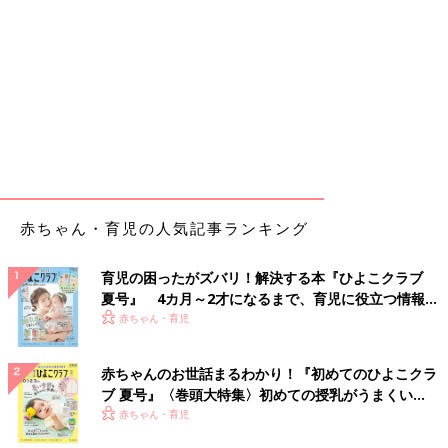
赤ちゃん・育児の人気記事ランキング
育児の困ったがズバリ！解決する本『ひよこクラブ
夏号』 4カ月～2才になるまで、育児に役立つ情報が
いっぱい！
赤ちゃん・育児
赤ちゃんのお世話まるわかり！『初めてのひよこクラ
ブ 夏号』〈巻頭大特集〉初めての授乳がうまくい
く！ おっぱい・ミルクの基本と夏のトラブル 解決テ
赤ちゃん・育児
ク