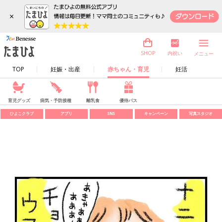
×
内祝い
SHOP
メニュー
TOP
妊娠・出産
赤ちゃん・育児
妊活
育児グッズ
病気・予防接種
離乳食
優待パス
ひよこクラブ
アプリ
SNS
キャンペーン
写真スタジオ