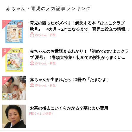
赤ちゃん・育児の人気記事ランキング
育児の困ったがズバリ！解決する本『ひよこクラブ
秋号』 4カ月～2才になるまで、育児に役立つ情報が
いっぱい！
赤ちゃん・育児
赤ちゃんのお世話まるわかり！『初めてのひよこクラ
ブ 夏号』〈巻頭大特集〉初めての授乳がうまくい
く！ おっぱい・ミルクの基本と夏のトラブル 解決テ
赤ちゃん・育児
ク
赤ちゃんが生まれたら！2冊の「たまひよ」
赤ちゃん・育児
お墓の撤去にいくらかかる？墓じまい費用
PR(くらしの話題)