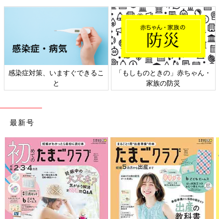
きの」赤ちゃん・
日本外来小児科学会リーフレッ
六星占術 細木
族の防災
ト検討会
最新号