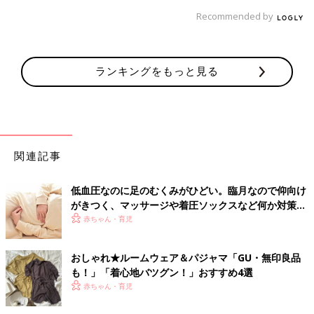
Recommended by
ランキングをもっと見る
関連記事
低血圧なのに足のむくみがひどい。臨月なので仰向け
がきつく、マッサージや着圧ソックスなど何か対策さ
れている方いますか？－”まいにちのたまひよ”の体験
赤ちゃん・育児
談
おしゃれ★ルームウェア＆パジャマ「GU・無印良品
も！」「着心地バツグン！」おすすめ4選
赤ちゃん・育児