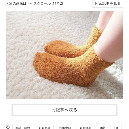
▼
次の画像は下へスクロール (11/12)
▶
元記事を見る
元記事へ戻る
家計・節約
妊娠初期
妊娠中期
妊娠後期
0歳
1歳