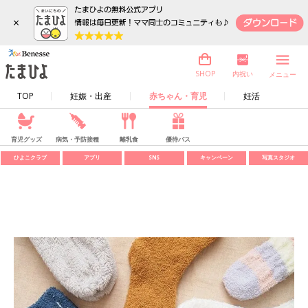
×
内祝い
SHOP
メニュー
TOP
妊娠・出産
赤ちゃん・育児
妊活
育児グッズ
病気・予防接種
離乳食
優待パス
ひよこクラブ
アプリ
SNS
キャンペーン
写真スタジオ