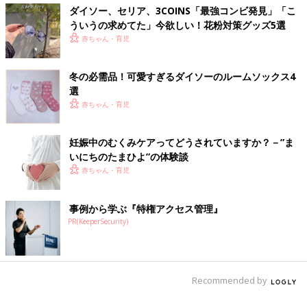
ダイソー、セリア、3COINS「最強コンビ発見」「こ
ういうの求めてた」今欲しい！花粉対策グッズ5選
赤ちゃん・育児
冬の必需品！可愛すぎるダイソーのルームソックス4
選
赤ちゃん・育児
妊娠中のむくみケアってどうされていますか？－”ま
いにちのたまひよ”の体験談
赤ちゃん・育児
事例から学ぶ『特権アクセス管理』
PR(KeeperSecurity)
Recommended by