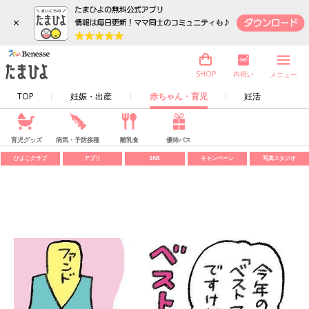
×
内祝い
SHOP
メニュー
TOP
妊娠・出産
赤ちゃん・育児
妊活
育児グッズ
病気・予防接種
離乳食
優待パス
ひよこクラブ
アプリ
SNS
キャンペーン
写真スタジオ