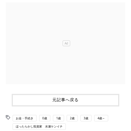
元記事へ戻る
お金・手続き
0歳
1歳
2歳
3歳
4歳～
ほったらかし投資家 水瀬ケンイチ