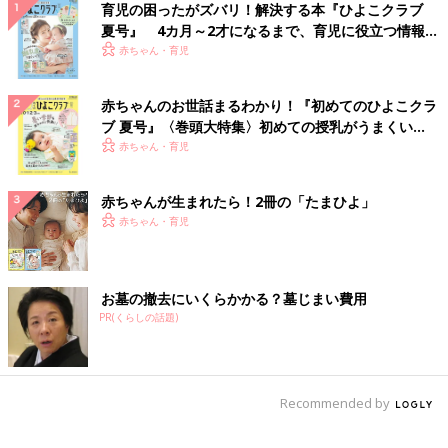
育児の困ったがズバリ！解決する本『ひよこクラブ
夏号』 4カ月～2才になるまで、育児に役立つ情報が
いっぱい！
赤ちゃん・育児
赤ちゃんのお世話まるわかり！『初めてのひよこクラ
ブ 夏号』〈巻頭大特集〉初めての授乳がうまくい
く！ おっぱい・ミルクの基本と夏のトラブル 解決テ
赤ちゃん・育児
ク
赤ちゃんが生まれたら！2冊の「たまひよ」
赤ちゃん・育児
お墓の撤去にいくらかかる？墓じまい費用
PR(くらしの話題)
Recommended by