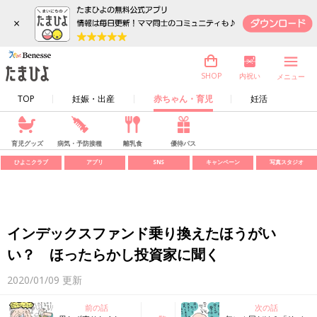
×
内祝い
SHOP
メニュー
TOP
妊娠・出産
赤ちゃん・育児
妊活
育児グッズ
病気・予防接種
離乳食
優待パス
ひよこクラブ
アプリ
SNS
キャンペーン
写真スタジオ
インデックスファンド乗り換えたほうがい
い？ ほったらかし投資家に聞く
2020/01/09
更新
前の話
次の話