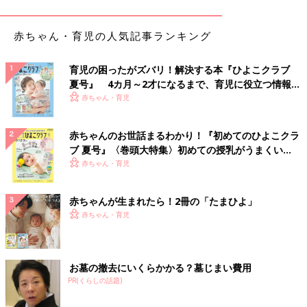
このコラムで若いママ・パパ向けにおすすめしているインデック
赤ちゃん・育児の人気記事ランキング
ス投資では、「全世界株式型」と「国内債券型」の2種類のイン
デックスファンドを組み合わせて買います。
育児の困ったがズバリ！解決する本『ひよこクラブ
このとき、同じ「全世界株式型のインデックスファンド」であれ
夏号』 4カ月～2才になるまで、育児に役立つ情報が
ば、どの商品でも内容にあまり大差はつきません。なぜなら、目
いっぱい！
赤ちゃん・育児
指す指標が同じだからです。目標が同じであれば、どの会社が作
っても、組み合わせる中身はさほど変わりません。
赤ちゃんのお世話まるわかり！『初めてのひよこクラ
ブ 夏号』〈巻頭大特集〉初めての授乳がうまくい
同じ品質、数量の紙おむつなら、わざわざ高い値段のものを買う
く！ おっぱい・ミルクの基本と夏のトラブル 解決テ
赤ちゃん・育児
必要はないように、同じ内容のインデックスファンドを選ぶとき
ク
は、「コスト（信託報酬）」の安さがポイントになります。
赤ちゃんが生まれたら！2冊の「たまひよ」
赤ちゃん・育児
つまり、乗り換えを検討するとしたら、今と同じ内容のインデッ
クスファンドで、今より安いコストの商品が出てきたとき。
逆にいえば、コスト以外で乗り換えを検討する必要はあまりない
お墓の撤去にいくらかかる？墓じまい費用
といえるでしょう。
PR(くらしの話題)