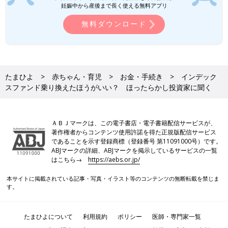
妊娠中から産後まで長く使える無料アプリ
す。突然ですが、あなたの冷蔵庫は、ぎゅうぎ
ゅうですか？ スカスカですか？ 今回は、貯
無料ダウンロード
まる人の冷蔵庫の共通点についてご紹介しま
す！
前の話
次の話
思わず売りたくな
一覧
年に１回だけ？「リバ
る！耐え方は？ ほ
ランス」をほったらか
ったらかし投資家に
し投資家に聞く
たまひよ
赤ちゃん・育児
お金・手続き
インデック
聞く
スファンド乗り換えたほうがいい？ ほったらかし投資家に聞く
ＡＢＪマークは、この電子書店・電子書籍配信サービスが、
著作権者からコンテンツ使用許諾を得た正規版配信サービス
であることを示す登録商標（登録番号 第11091000号）です。
ABJマークの詳細、ABJマークを掲示しているサービスの一覧
はこちら→
https://aebs.or.jp/
本サイトに掲載されている記事・写真・イラスト等のコンテンツの無断転載を禁じま
す。
たまひよについて
利用規約
ポリシー
医師・専門家一覧