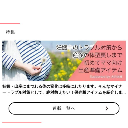
特集
コスト以外でファンドを乗り換える理由があるとすれば、2018
年から登場した『つみたてNISA』や『iDeCo』のように、利益が
非課税になるなど、新しくお得な制度が始まったとき。制度の対
象ファンドが限定されている場合など、環境に「改革」が起きる
場面では、これから数十年の投資生活に影響が出る可能性が高い
ので、情報を集中して集め、しっかり検討したほうがよいでしょ
妊娠・出産にまつわる体の変化は多岐にわたります。そんなマイナ
う。
ートラブル対策として、絶対教えたい！保存版アイテムを紹介しま
す。
私のブログでも、最新のコスト情報や制度についてはフォローし
連載一覧へ
ていきます。この連載でも、臨時ニュースとして、インデックス
投資中のママ・パパにお伝えできればと思います。
はい！それでは今回のまとめです。