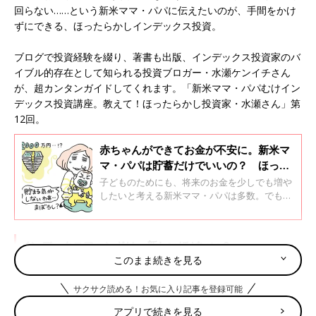
回らない……という新米ママ・パパに伝えたいのが、手間をかけ
ずにできる、ほったらかしインデックス投資。
ブログで投資経験を綴り、著書も出版、インデックス投資家のバ
イブル的存在として知られる投資ブロガー・水瀬ケンイチさん
が、超カンタンガイドしてくれます。「新米ママ・パパむけイン
デックス投資講座。教えて！ほったらかし投資家・水瀬さん」第
12回。
赤ちゃんができてお金が不安に。新米マ
マ・パパは貯蓄だけでいいの？ ほった
らかし投資家水瀬さんに聞く
子どものためにも、将来のお金を少しでも増や
したいと考える新米ママ・パパは多数。でも、
子育て中は忙しくて、投資に向き合う余裕はな
い…。 そんな子育て世代もムリなくできるの
が、「インデックス投資」。この連載では会社
インデックスファンドは、新しいほどいい？
員として働きながらインデックス投資を継続
このまま続きを見る
し、資産150％増に成功した大人気投資ブロガ
ー・水瀬ケンイチさんに、その方法を超カンタ
こんにちは！水瀬ケンイチです。
サクサク読める！お気に入り記事を登録可能
ンガイドしていただきます。「新米ママ・パパ
むけインデックス投資講座。教えて！ほったら
毎月コツコツ、インデックスファンドを積み立てで購入するだ
アプリで続きを見る
し投資家・水瀬さん」第１回ーーインデックス