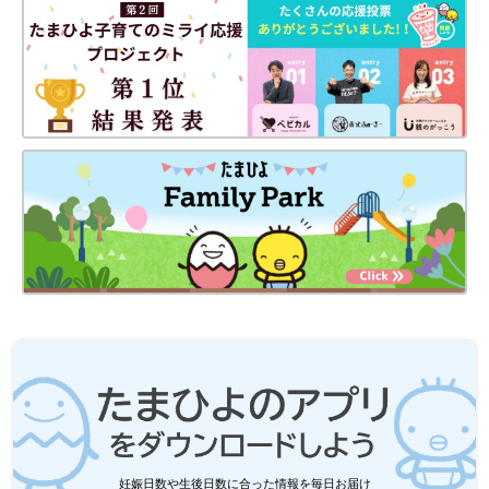
投資は元本保証がありません。資産運用はあくまでもご自身の責
任で行ってください。本連載の内容を実践したことによって被る
損害については、いかなる理由があろうとも、監修者、運営社、
執筆者ともその責任は負いません。
貯まる人の冷蔵庫はスカスカ！[お金が貯
まりだす習慣#6]
こんにちは。マネーライター・FPの大上ミカで
妊娠日数や生後日数に合った情報を毎日お届け