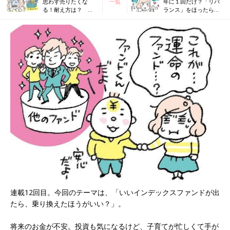
思わず売りたくな
一覧
年に１回だけ？「リバ
る！耐え方は？ ほ
ランス」をほったらか
ったらかし投資家に
し投資家に聞く
聞く
連載12回目。今回のテーマは、「いいインデックスファンドが出
たら、乗り換えたほうがいい？」。
将来のお金が不安。投資も気になるけど、子育てが忙しくて手が