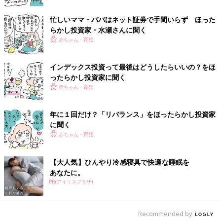
ァンドが出てきた場合、値下げを公約していますので安心です。
忙しいママ・パパはネット証券で手間いらず ほった
つまり、今購入しているインデックスファンドのコスト（信託報
らかし投資家・水瀬さんに聞く
酬）がすでに最安値クラスであるのなら、より安いファンドが出
赤ちゃん・育児
てきても、無視してOK。あわてて乗り換える必要はまったくあ
りません。
インデックス投資って最後はどうしたらいいの？をほ
ましてや、売却して新しく買い直すなどもってのほか。一般の口
ったらかし投資家に聞く
座で投資している場合、せっかく育てた利益から約2割も税金が
赤ちゃん・育児
とられますので、運用資産が減ってしまいます。このまま、ほっ
たらかしを続けて大きく育てましょう！
年に１回だけ？「リバランス」をほったらかし投資家
に聞く
制度が変わったときは、見直してもOK
赤ちゃん・育児
【大人気】ひんやり冷感寝具で快適な睡眠を
あなたに。
PR(アイリスプラザ)
Recommended by