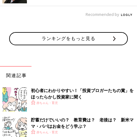
コストはもう、十分安いです！
Recommended by
しかし、現在のインデックスファンドのコストは、史上最安レベ
ル。長年、インデックス投資に使える商品を探しまくってきた私
から見て、これ以上コストが安くなる余地は、とても小さいと思
われます。
ランキングをもっと見る
たとえば、第2回でご紹介した『eMAXIS Slim 全世界株式（オー
ル・カントリー）』の信託報酬が年0.104％以内（税抜・以下
同）で、超がつくほど低コスト。他の全世界株式型も安く、年
0.1％前後であれば、現在の最安値クラスと思って間違いないで
関連記事
しょう。
ここまで下がっているので、仮に、今より0.01％安いファンドが
初心者にわかりやすい！「投資ブロガーたちの賞」を
出てきたとしても、その差はあまりにも微差。どんぐりの背比べ
ほったらかし投資家に聞く
です。
赤ちゃん・育児
しかも、ご紹介したeMAXIS Slimシリーズは嬉しいことに、『業
貯蓄だけでいいの？ 教育費は？ 老後は？ 新米マ
界最低水準の運用コストを将来にわたって目指し続ける』と宣言
マ・パパはお金をどう学ぶ？
しています。今後もし、同内容でさらにコストの安いライバルフ
赤ちゃん・育児