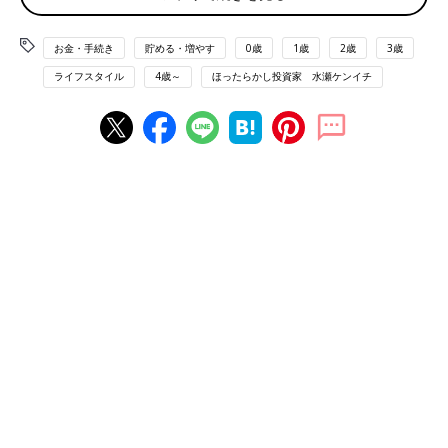
け。子育てが忙しくても、ほったらかしでできるインデックス投
投資ってなに？ーー
資ですが、果たして商品はずっと同じでいいのか？そんな疑問を
お金・手続き
貯める・増やす
0歳
1歳
2歳
3歳
持つママ・パパも少なくないのではないでしょうか。
ライフスタイル
4歳～
ほったらかし投資家 水瀬ケンイチ
10年もたてば、育児グッズもかなり進化するもの。インデックス
ファンドも、私が始めた17年前は想像もできなかったほど、ここ
数年でいい商品が次々に誕生しました。
新しい商品が気になるとき。今の商品でいいの？と不安を感じる
とき。インデックス投資ではどう考えればいいのか。
今回は、長く続けることが大前提のインデックス投資における、
インデックスファンドとの付き合い方についてお話します。
乗り換えを考えるとしたら、どんなとき？
まず、インデックスファンドの選び方をちょっとおさらいしまし
ょう。詳しく知りたい方は、第2回
「貯蓄だけでいいの？ 教育
費は？ 老後は？ 新米ママ・パパはお金をどう学ぶ？」
をご覧
くださいね。