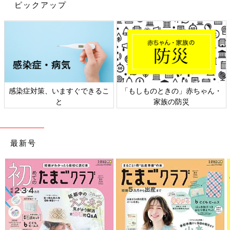
ピックアップ
これから、インデックス投資を始める人はすでにコストは最安値
水準。乗り換える必要はありません。安心して、ほったらかして
OKです。
次回は、インデックス投資の唯一の作業、「リバランス」につい
て。普段はほったらかしでいいのですが、年に一度だけ確認して
ほしいことについてお伝えします。お楽しみに！
感染症対策、いますぐできるこ
「もしものときの」赤ちゃん・
（監修・水瀬ケンイチ イラスト・おぐらなおみ 取材・文 大
と
家族の防災
上ミカ）
水瀬ケンイチ
1973年生まれ。IT企業に勤める会社員であり、個人投資家。
最新号
2005年より、ブログ「梅屋敷商店街のランダム・ウォーカー」
で自身の投資経験を綴り、インデックス投資家のバイブル的存在
として認知される。著書に「お金は寝かせて増やしなさい」（フ
ォレスト出版）など
参考文献：水瀬ケンイチ著書