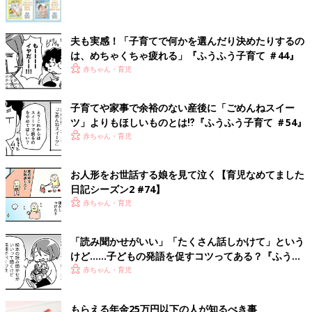
夫も実感！「子育てで何かを選んだり決めたりするの
は、めちゃくちゃ疲れる」『ふうふう子育て ＃44』
赤ちゃん・育児
子育てや家事で余裕のない産後に「ごめんねスイー
ツ」よりもほしいものとは⁉︎『ふうふう子育て ＃54』
赤ちゃん・育児
お人形をお世話する娘を見て泣く【育児なめてました
日記シーズン2 #74】
赤ちゃん・育児
「読み聞かせがいい」「たくさん話しかけて」という
けど……子どもの発語を促すコツってある？『ふうふ
う子育て ＃64』
赤ちゃん・育児
もらえる年金25万円以下の人が知るべき事