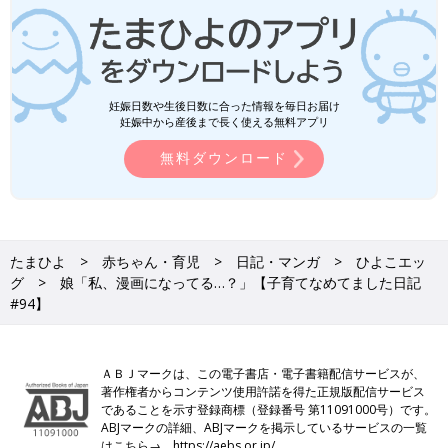
妊娠日数や生後日数に合った情報を毎日お届け
妊娠中から産後まで長く使える無料アプリ
無料ダウンロード
たまひよ
赤ちゃん・育児
日記・マンガ
ひよこエッ
グ
娘「私、漫画になってる…？」【子育てなめてました日記
#94】
ＡＢＪマークは、この電子書店・電子書籍配信サービスが、
著作権者からコンテンツ使用許諾を得た正規版配信サービス
であることを示す登録商標（登録番号 第11091000号）です。
ABJマークの詳細、ABJマークを掲示しているサービスの一覧
はこちら→
https://aebs.or.jp/