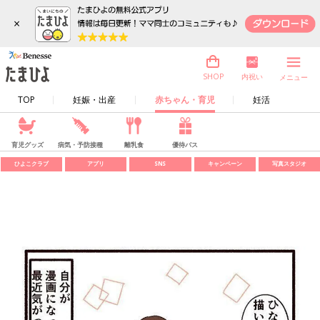
×
内祝い
SHOP
メニュー
TOP
妊娠・出産
赤ちゃん・育児
妊活
育児グッズ
病気・予防接種
離乳食
優待パス
ひよこクラブ
アプリ
SNS
キャンペーン
写真スタジオ