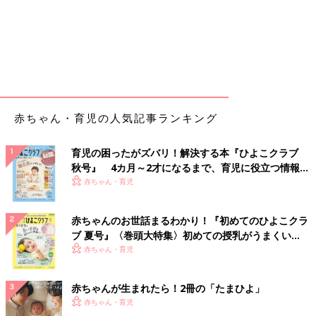
赤ちゃん・育児の人気記事ランキング
育児の困ったがズバリ！解決する本『ひよこクラブ
秋号』 4カ月～2才になるまで、育児に役立つ情報が
いっぱい！
赤ちゃん・育児
赤ちゃんのお世話まるわかり！『初めてのひよこクラ
ブ 夏号』〈巻頭大特集〉初めての授乳がうまくい
く！ おっぱい・ミルクの基本と夏のトラブル 解決テ
赤ちゃん・育児
ク
赤ちゃんが生まれたら！2冊の「たまひよ」
赤ちゃん・育児