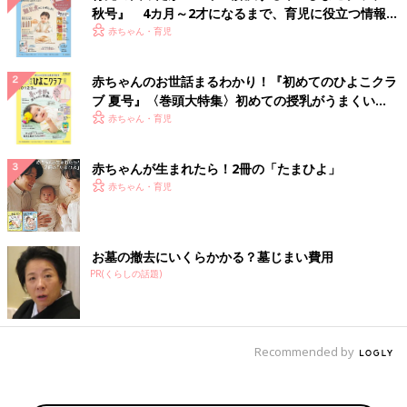
秋号』 4カ月～2才になるまで、育児に役立つ情報が
いっぱい！
赤ちゃん・育児
赤ちゃんのお世話まるわかり！『初めてのひよこクラ
ブ 夏号』〈巻頭大特集〉初めての授乳がうまくい
く！ おっぱい・ミルクの基本と夏のトラブル 解決テ
赤ちゃん・育児
ク
赤ちゃんが生まれたら！2冊の「たまひよ」
赤ちゃん・育児
お墓の撤去にいくらかかる？墓じまい費用
PR(くらしの話題)
Recommended by