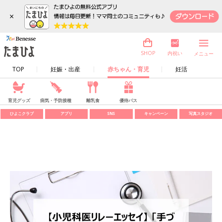
×
内祝い
SHOP
メニュー
TOP
妊娠・出産
赤ちゃん・育児
妊活
育児グッズ
病気・予防接種
離乳食
優待パス
ひよこクラブ
アプリ
SNS
キャンペーン
写真スタジオ