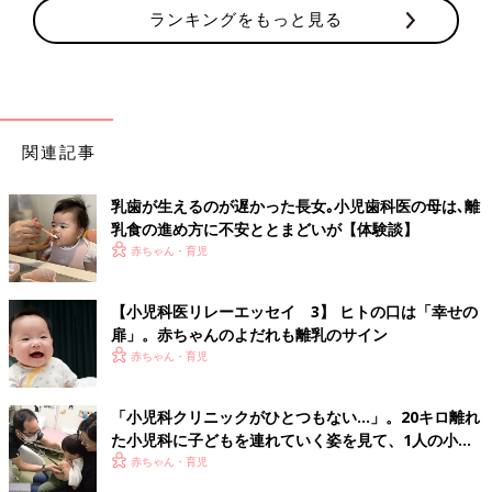
ランキングをもっと見る
関連記事
乳歯が生えるのが遅かった長女｡小児歯科医の母は､離
乳食の進め方に不安ととまどいが【体験談】
赤ちゃん・育児
【小児科医リレーエッセイ 3】 ヒトの口は「幸せの
扉」。赤ちゃんのよだれも離乳のサイン
赤ちゃん・育児
「小児科クリニックがひとつもない…」。20キロ離れ
た小児科に子どもを連れていく姿を見て、1人の小児
科医の決意
赤ちゃん・育児