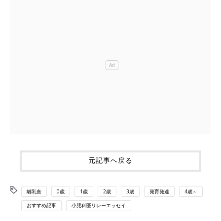
元記事へ戻る
離乳食
0歳
1歳
2歳
3歳
発育発達
4歳～
おすすめ記事
小児科医リレーエッセイ