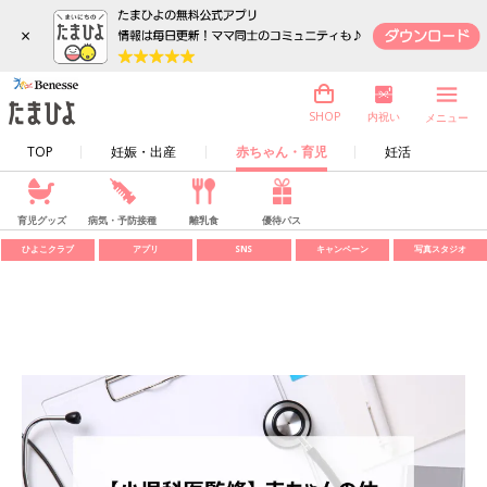
×
内祝い
SHOP
メニュー
TOP
妊娠・出産
赤ちゃん・育児
妊活
育児グッズ
病気・予防接種
離乳食
優待パス
ひよこクラブ
アプリ
SNS
キャンペーン
写真スタジオ