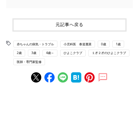
元記事へ戻る
赤ちゃんの病気・トラブル
小児科医 泰道麗菜
0歳
1歳
2歳
3歳
4歳～
ひよこクラブ
１才２才のひよこクラブ
医師・専門家監修