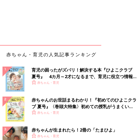
赤ちゃん・育児の人気記事ランキング
育児の困ったがズバリ！解決する本『ひよこクラブ
夏号』 4カ月～2才になるまで、育児に役立つ情報が
いっぱい！
赤ちゃん・育児
赤ちゃんのお世話まるわかり！『初めてのひよこクラ
ブ 夏号』〈巻頭大特集〉初めての授乳がうまくい
く！ おっぱい・ミルクの基本と夏のトラブル 解決テ
赤ちゃん・育児
ク
赤ちゃんが生まれたら！2冊の「たまひよ」
赤ちゃん・育児