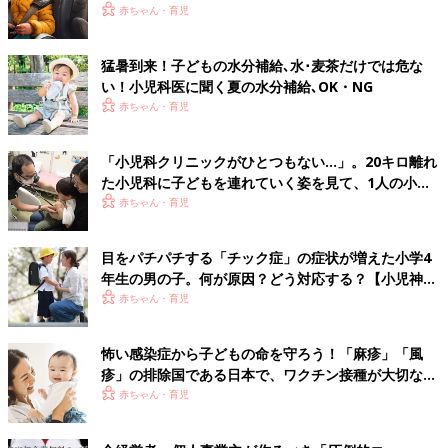
険【小児科医】
赤ちゃん・育児
猛暑到来！子どもの水分補給､水･麦茶だけでは危な
い！小児科医に聞く夏の水分補給､OK・NG
赤ちゃん・育児
「小児科クリニックがひとつもない…」。20キロ離れ
た小児科に子どもを連れていく姿を見て、1人の小児
科医の決意
赤ちゃん・育児
目をパチパチする「チック症」の症状が増えた小学4
年生の男の子。何が原因？どう対応する？【小児神経
科医が伝える〜見守るゆくり〜】
赤ちゃん・育児
怖い感染症から子どもの命を守ろう！「麻疹」「風
疹」の排除国である日本で、ワクチン接種が大切な理
由とは？【小児科医】
赤ちゃん・育児