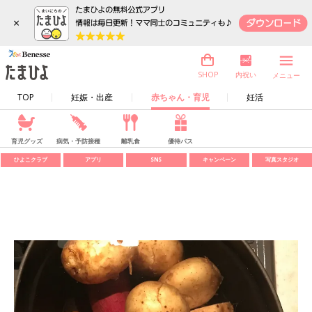
×
内祝い
SHOP
メニュー
TOP
妊娠・出産
赤ちゃん・育児
妊活
育児グッズ
病気・予防接種
離乳食
優待パス
ひよこクラブ
アプリ
SNS
キャンペーン
写真スタジオ