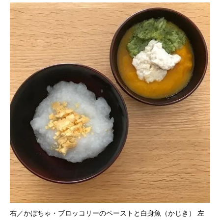
右／かぼちゃ・ブロッコリーのペーストと白身魚（かじき） 左