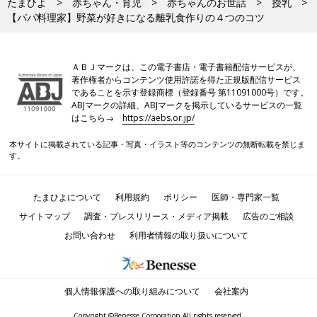
たまひよ
赤ちゃん・育児
赤ちゃんのお世話
授乳
【パパ料理家】野菜が好きになる離乳食作りの４つのコツ
ＡＢＪマークは、この電子書店・電子書籍配信サービスが、
著作権者からコンテンツ使用許諾を得た正規版配信サービス
であることを示す登録商標（登録番号 第11091000号）です。
ABJマークの詳細、ABJマークを掲示しているサービスの一覧
はこちら→
https://aebs.or.jp/
本サイトに掲載されている記事・写真・イラスト等のコンテンツの無断転載を禁じま
す。
たまひよについて
利用規約
ポリシー
医師・専門家一覧
サイトマップ
調査・プレスリリース・メディア掲載
広告のご相談
お問い合わせ
利用者情報の取り扱いについて
個人情報保護への取り組みについて
会社案内
Copyright ©Benesse Corporation All rights reserved.