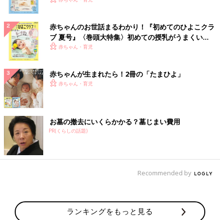
いっぱい！
赤ちゃんのお世話まるわかり！『初めてのひよこクラ
ブ 夏号』〈巻頭大特集〉初めての授乳がうまくい
く！ おっぱい・ミルクの基本と夏のトラブル 解決テ
赤ちゃん・育児
ク
赤ちゃんが生まれたら！2冊の「たまひよ」
赤ちゃん・育児
お墓の撤去にいくらかかる？墓じまい費用
PR(くらしの話題)
Recommended by
ランキングをもっと見る