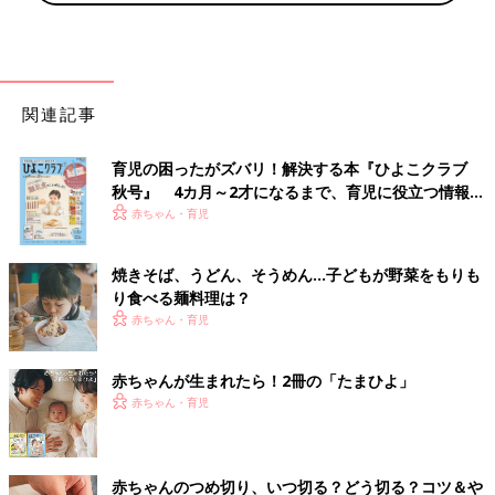
関連記事
育児の困ったがズバリ！解決する本『ひよこクラブ
秋号』 4カ月～2才になるまで、育児に役立つ情報が
いっぱい！
赤ちゃん・育児
焼きそば、うどん、そうめん…子どもが野菜をもりも
り食べる麺料理は？
赤ちゃん・育児
赤ちゃんが生まれたら！2冊の「たまひよ」
赤ちゃん・育児
赤ちゃんのつめ切り、いつ切る？どう切る？コツ＆や