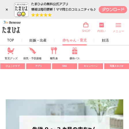
×
内祝い
SHOP
メニュー
TOP
妊娠・出産
赤ちゃん・育児
妊活
育児グッズ
病気・予防接種
離乳食
優待パス
ひよこクラブ
アプリ
SNS
キャンペーン
写真スタジオ