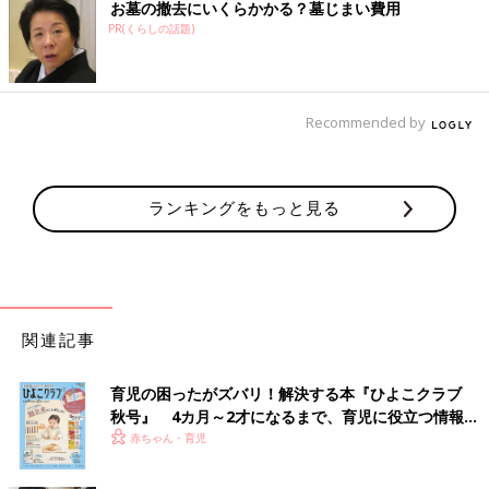
お墓の撤去にいくらかかる？墓じまい費用
PR(くらしの話題)
Recommended by
ランキングをもっと見る
関連記事
育児の困ったがズバリ！解決する本『ひよこクラブ
秋号』 4カ月～2才になるまで、育児に役立つ情報が
いっぱい！
赤ちゃん・育児