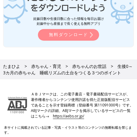
妊娠日数や生後日数に合った情報を毎日お届け
妊娠中から産後まで長く使える無料アプリ
無料ダウンロード
たまひよ
赤ちゃん・育児
赤ちゃんのお世話
生後0～
3カ月の赤ちゃん 睡眠リズムの土台をつくる３つのポイント
ＡＢＪマークは、この電子書店・電子書籍配信サービスが、
著作権者からコンテンツ使用許諾を得た正規版配信サービス
であることを示す登録商標（登録番号 第11091000号）です。
ABJマークの詳細、ABJマークを掲示しているサービスの一覧
はこちら→
https://aebs.or.jp/
本サイトに掲載されている記事・写真・イラスト等のコンテンツの無断転載を禁じま
す。