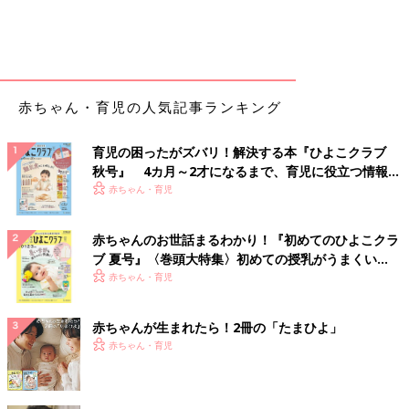
赤ちゃん・育児の人気記事ランキング
育児の困ったがズバリ！解決する本『ひよこクラブ
秋号』 4カ月～2才になるまで、育児に役立つ情報が
いっぱい！
赤ちゃん・育児
赤ちゃんのお世話まるわかり！『初めてのひよこクラ
ブ 夏号』〈巻頭大特集〉初めての授乳がうまくい
く！ おっぱい・ミルクの基本と夏のトラブル 解決テ
赤ちゃん・育児
ク
赤ちゃんが生まれたら！2冊の「たまひよ」
赤ちゃん・育児