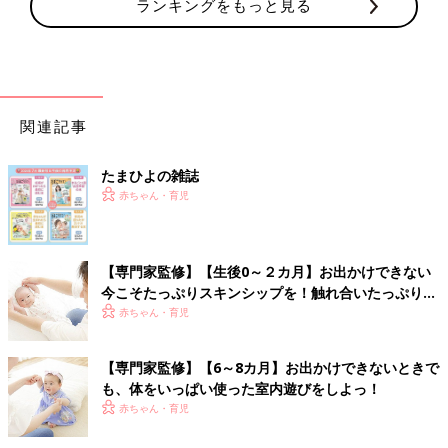
ランキングをもっと見る
関連記事
たまひよの雑誌
赤ちゃん・育児
【専門家監修】【生後0～２カ月】お出かけできない
今こそたっぷりスキンシップを！触れ合いたっぷり室
内遊び6選
赤ちゃん・育児
【専門家監修】【6～8カ月】お出かけできないときで
も、体をいっぱい使った室内遊びをしよっ！
赤ちゃん・育児