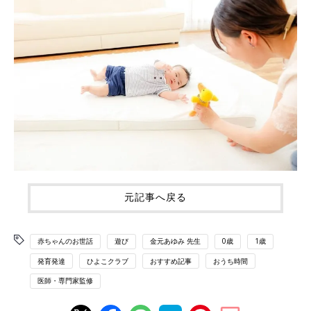
元記事へ戻る
赤ちゃんのお世話
遊び
金元あゆみ 先生
0歳
1歳
発育発達
ひよこクラブ
おすすめ記事
おうち時間
医師・専門家監修