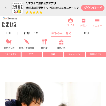
×
内祝い
SHOP
メニュー
TOP
妊娠・出産
赤ちゃん・育児
妊活
育児グッズ
病気・予防接種
離乳食
優待パス
ひよこクラブ
アプリ
SNS
キャンペーン
写真スタジオ