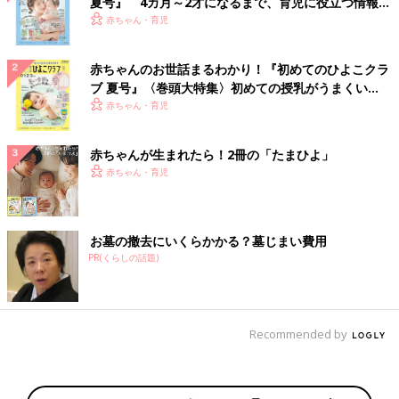
夏号』 4カ月～2才になるまで、育児に役立つ情報が
いっぱい！
赤ちゃん・育児
赤ちゃんのお世話まるわかり！『初めてのひよこクラ
ブ 夏号』〈巻頭大特集〉初めての授乳がうまくい
く！ おっぱい・ミルクの基本と夏のトラブル 解決テ
赤ちゃん・育児
ク
赤ちゃんが生まれたら！2冊の「たまひよ」
赤ちゃん・育児
お墓の撤去にいくらかかる？墓じまい費用
PR(くらしの話題)
Recommended by