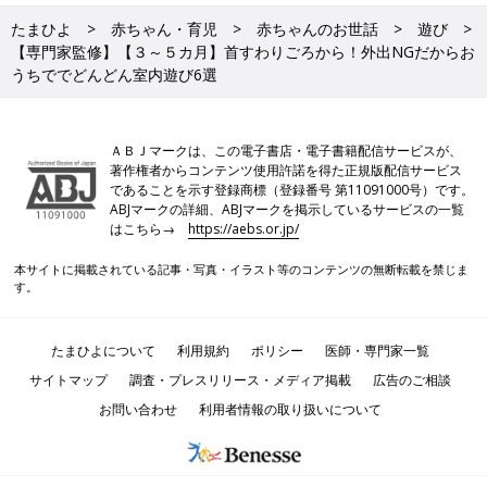
たまひよ
赤ちゃん・育児
赤ちゃんのお世話
遊び
【専門家監修】【３～５カ月】首すわりごろから！外出NGだからお
うちででどんどん室内遊び6選
ＡＢＪマークは、この電子書店・電子書籍配信サービスが、
著作権者からコンテンツ使用許諾を得た正規版配信サービス
であることを示す登録商標（登録番号 第11091000号）です。
ABJマークの詳細、ABJマークを掲示しているサービスの一覧
はこちら→
https://aebs.or.jp/
本サイトに掲載されている記事・写真・イラスト等のコンテンツの無断転載を禁じま
す。
たまひよについて
利用規約
ポリシー
医師・専門家一覧
サイトマップ
調査・プレスリリース・メディア掲載
広告のご相談
お問い合わせ
利用者情報の取り扱いについて