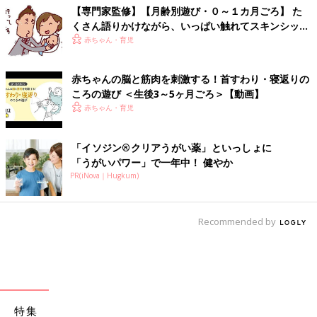
【専門家監修】【月齢別遊び・０～１カ月ごろ】 た
くさん語りかけながら、いっぱい触れてスキンシップ
遊びを
赤ちゃん・育児
赤ちゃんの脳と筋肉を刺激する！首すわり・寝返りの
ころの遊び ＜生後3～5ヶ月ごろ＞【動画】
赤ちゃん・育児
「イソジン®クリアうがい薬」といっしょに
「うがいパワー」で一年中！ 健やか
PR(iNova｜Hugkum)
Recommended by
特集