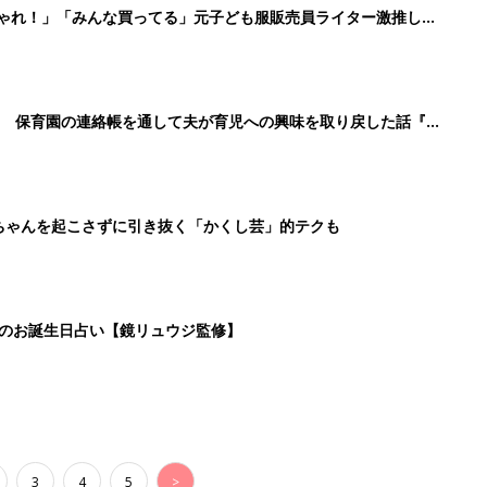
しゃれ！」「みんな買ってる」元子ども服販売員ライター激推し★
！ 保育園の連絡帳を通して夫が育児への興味を取り戻した話『ふ
ちゃんを起こさずに引き抜く「かくし芸」的テクも
日のお誕生日占い【鏡リュウジ監修】
3
4
5
>