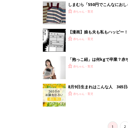
しまむら「550円でこんなにお
夏のバズりトップス4選
赤ちゃん・育児
【漫画】娘も夫も私もハッピー
うふう子育て ＃92』
赤ちゃん・育児
「抱っこ紐」は何kgで卒業？赤
赤ちゃん・育児
8月9日生まれはこんな人 365
赤ちゃん・育児
1
2