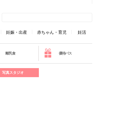
妊娠・出産
赤ちゃん・育児
妊活
離乳食
優待パス
写真スタジオ