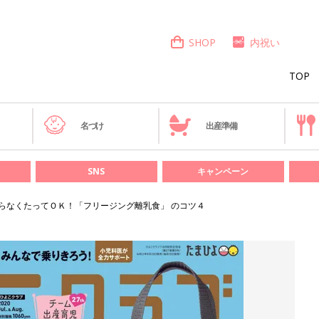
SHOP
内祝い
TOP
き
名づけ
出産準備
SNS
キャンペーン
らなくたってＯＫ！「フリージング離乳食」 のコツ４