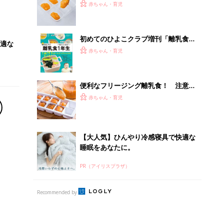
ない！“フリージング離乳食” の基礎知
赤ちゃん・育児
識
初めてのひよこクラブ増刊「離乳食1
適な
年生 1皿作るだけ！オールインワン​レ
赤ちゃん・育児
シピ」
便利なフリージング離乳食！ 注意が
必要な食材は？【管理栄養士監修】
赤ちゃん・育児
【大人気】ひんやり冷感寝具で快適な
睡眠をあなたに。
PR（アイリスプラザ）
Recommended by