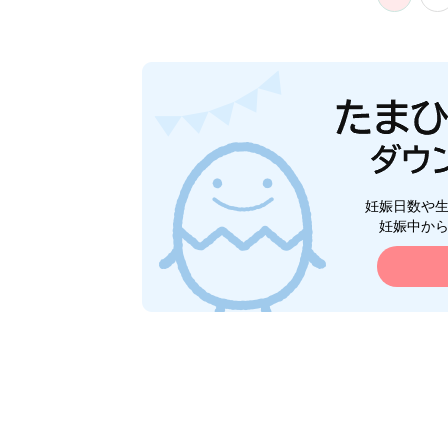
妊娠日数や
妊娠中か