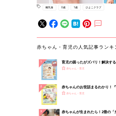
離乳食
0歳
1歳
ひよこクラブ
赤ちゃん・育児の人気記事ランキ
育児の困ったがズバリ！解決する
『ひよこクラブ 秋号』 4カ月～
赤ちゃん・育児
になるまで、育児に役立つ情報が
ぱい！
赤ちゃんのお世話まるわかり！『
てのひよこクラブ 夏号』〈巻頭
赤ちゃん・育児
集〉初めての授乳がうまくいく！
っぱい・ミルクの基本と夏のトラ
解決テク
赤ちゃんが生まれたら！2冊の「