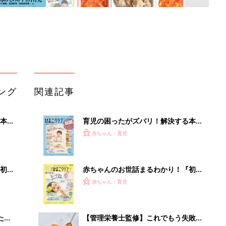
ング
関連記事
本
育児の困ったがズバリ！解決する本
2才
『ひよこクラブ 秋号』 4カ月～2才
赤ちゃん・育児
いっ
になるまで、育児に役立つ情報がいっ
ぱい！
初め
赤ちゃんのお世話まるわかり！『初め
大特
てのひよこクラブ 夏号』〈巻頭大特
赤ちゃん・育児
 お
集〉初めての授乳がうまくいく！ お
ブル
っぱい・ミルクの基本と夏のトラブル
解決テク
たま
【管理栄養士監修】これでもう失敗し