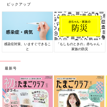
ピックアップ
」赤ちゃん・
日本外来小児科学会リーフレッ
六星占術 細木かお
防災
ト検討会
相談
最新号