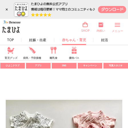
×
内祝い
SHOP
メニュー
TOP
妊娠・出産
赤ちゃん・育児
妊活
育児グッズ
病気・予防接種
離乳食
優待パス
ひよこクラブ
アプリ
SNS
キャンペーン
写真スタジオ