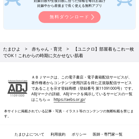
妊娠日数や生後日数に合った情報を毎日お届け
妊娠中から産後まで長く使える無料アプリ
無料ダウンロード
たまひよ
赤ちゃん・育児
【ユニクロ】部屋着もこれ一枚
でOK！これからの時期に欠かせない肌着
ＡＢＪマークは、この電子書店・電子書籍配信サービスが、
著作権者からコンテンツ使用許諾を得た正規版配信サービス
であることを示す登録商標（登録番号 第11091000号）です。
ABJマークの詳細、ABJマークを掲示しているサービスの一覧
はこちら→
https://aebs.or.jp/
本サイトに掲載されている記事・写真・イラスト等のコンテンツの無断転載を禁じま
す。
たまひよについて
利用規約
ポリシー
医師・専門家一覧