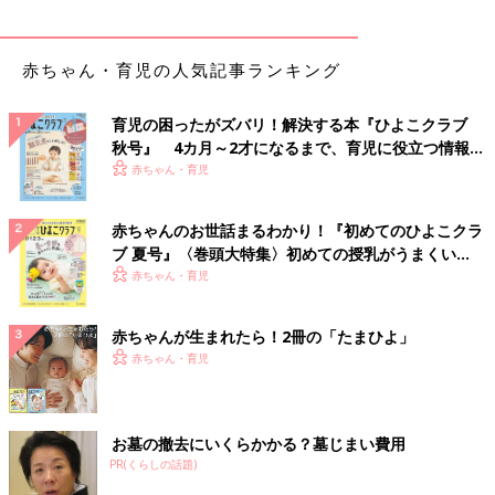
赤ちゃん・育児の人気記事ランキング
育児の困ったがズバリ！解決する本『ひよこクラブ
秋号』 4カ月～2才になるまで、育児に役立つ情報が
いっぱい！
赤ちゃん・育児
赤ちゃんのお世話まるわかり！『初めてのひよこクラ
ブ 夏号』〈巻頭大特集〉初めての授乳がうまくい
く！ おっぱい・ミルクの基本と夏のトラブル 解決テ
赤ちゃん・育児
ク
赤ちゃんが生まれたら！2冊の「たまひよ」
赤ちゃん・育児
お墓の撤去にいくらかかる？墓じまい費用
PR(くらしの話題)