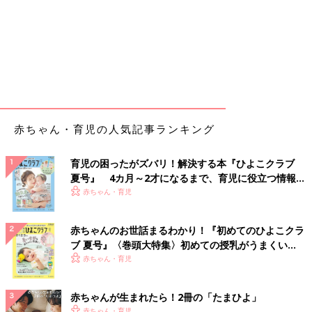
赤ちゃん・育児の人気記事ランキング
育児の困ったがズバリ！解決する本『ひよこクラブ
夏号』 4カ月～2才になるまで、育児に役立つ情報が
いっぱい！
赤ちゃん・育児
赤ちゃんのお世話まるわかり！『初めてのひよこクラ
ブ 夏号』〈巻頭大特集〉初めての授乳がうまくい
く！ おっぱい・ミルクの基本と夏のトラブル 解決テ
赤ちゃん・育児
ク
赤ちゃんが生まれたら！2冊の「たまひよ」
赤ちゃん・育児