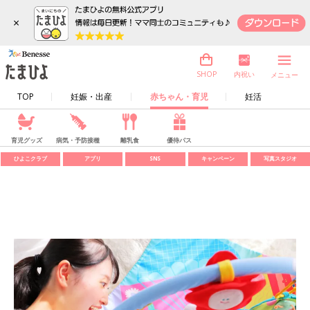
×
内祝い
SHOP
メニュー
TOP
妊娠・出産
赤ちゃん・育児
妊活
育児グッズ
病気・予防接種
離乳食
優待パス
ひよこクラブ
アプリ
SNS
キャンペーン
写真スタジオ