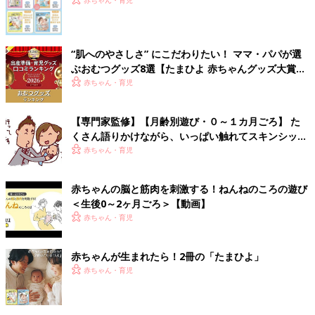
赤ちゃん・育児
“肌へのやさしさ” にこだわりたい！ ママ・パパが選
ぶおむつグッズ8選【たまひよ 赤ちゃんグッズ大賞
2026】
赤ちゃん・育児
【専門家監修】【月齢別遊び・０～１カ月ごろ】 た
くさん語りかけながら、いっぱい触れてスキンシップ
遊びを
赤ちゃん・育児
赤ちゃんの脳と筋肉を刺激する！ねんねのころの遊び
＜生後0～2ヶ月ごろ＞【動画】
赤ちゃん・育児
赤ちゃんが生まれたら！2冊の「たまひよ」
赤ちゃん・育児