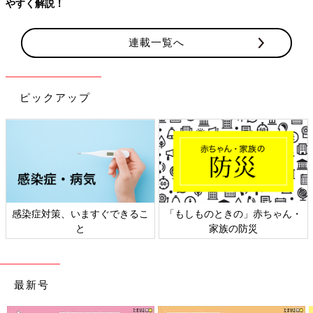
連載一覧へ
ピックアップ
ん・
日本外来小児科学会リーフレッ
六星占術 細木かおりさんの
ト検討会
相談
最新号