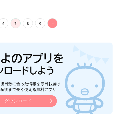
6
7
8
9
>
生後日数に合った情報を毎日お届け
ら産後まで長く使える無料アプリ
ダウンロード