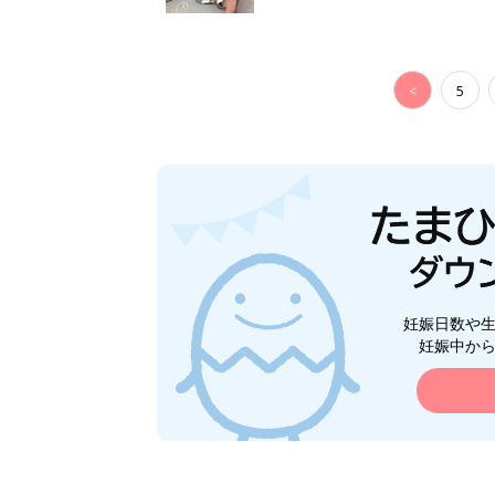
<
5
妊娠日数や
妊娠中か