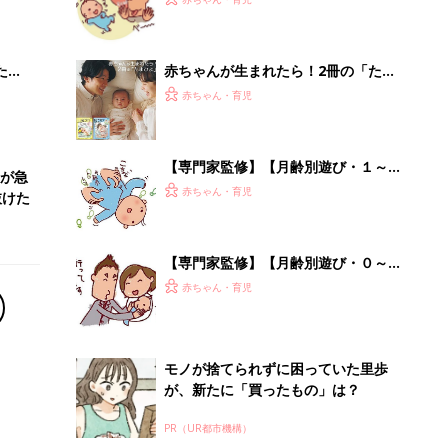
 お
り、触れ合いながら表情遊びをしよう
ブル
たま
赤ちゃんが生まれたら！2冊の「たま
ひよ」
赤ちゃん・育児
【専門家監修】【月齢別遊び・１～２
が急
カ月ごろ】 「体にタッチ」や「見
赤ちゃん・育児
抜けた
る」ことの刺激でワクワク遊ぼう
【専門家監修】【月齢別遊び・０～１
カ月ごろ】 たくさん語りかけなが
赤ちゃん・育児
ら、いっぱい触れてスキンシップ遊び
を
モノが捨てられずに困っていた里歩
が、新たに「買ったもの」は？
PR（UR都市機構）