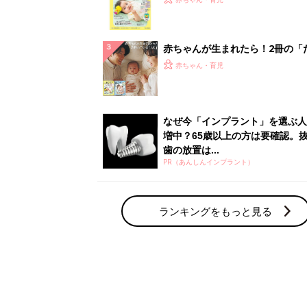
集〉初めての授乳がうまくいく！
っぱい・ミルクの基本と夏のトラ
解決テク
赤ちゃんが生まれたら！2冊の「
ひよ」
赤ちゃん・育児
なぜ今「インプラント」を選ぶ人
増中？65歳以上の方は要確認。
歯の放置は...
PR（あんしんインプラント）
ランキングをもっと見る