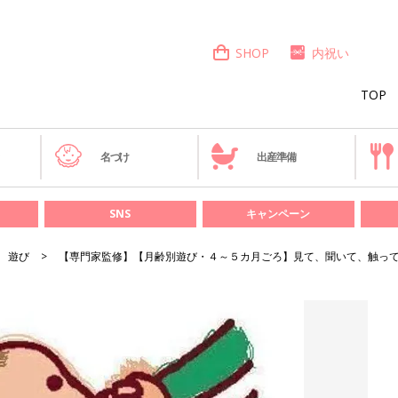
SHOP
内祝い
TOP
き
名づけ
出産準備
SNS
キャンペーン
遊び
【専門家監修】【月齢別遊び・４～５カ月ごろ】見て、聞いて、触っ