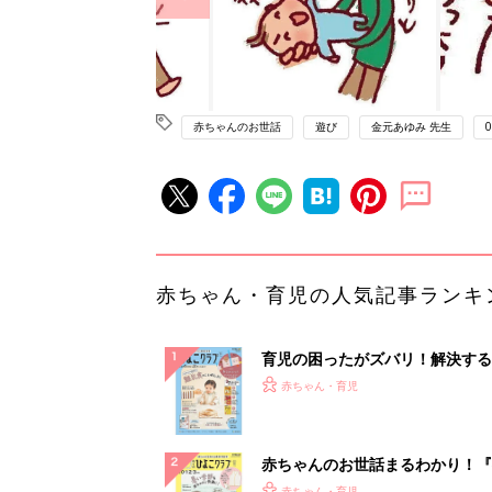
赤ちゃんのお世話
遊び
金元あゆみ 先生
赤ちゃん・育児の人気記事ランキ
育児の困ったがズバリ！解決する
『ひよこクラブ 秋号』 4カ月～
赤ちゃん・育児
になるまで、育児に役立つ情報が
ぱい！
赤ちゃんのお世話まるわかり！『
てのひよこクラブ 夏号』〈巻頭
赤ちゃん・育児