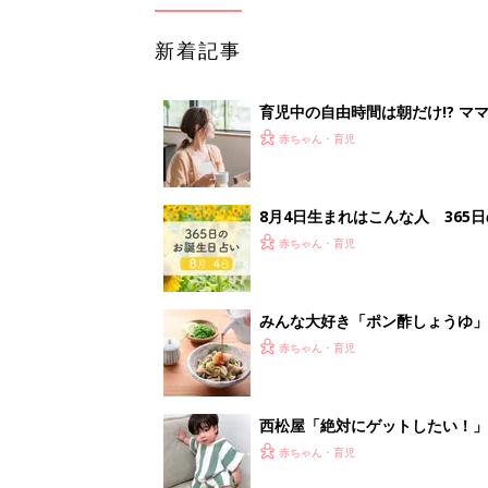
新着記事
育児中の自由時間は朝だけ!? マ
赤ちゃん・育児
8月4日生まれはこんな人 365
赤ちゃん・育児
みんな大好き「ポン酢しょうゆ
養学的にも最高⁉
赤ちゃん・育児
西松屋「絶対にゲットしたい！
ズりアイテム5選
赤ちゃん・育児