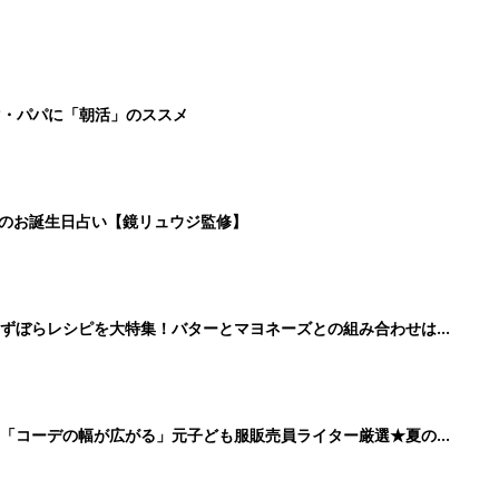
マ・パパに「朝活」のススメ
日のお誕生日占い【鏡リュウジ監修】
」ずぼらレシピを大特集！バターとマヨネーズとの組み合わせは栄
」「コーデの幅が広がる」元子ども服販売員ライター厳選★夏のバ