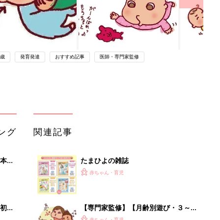
0歳
発育発達
おすすめ記事
医師・専門家監修
ング
関連記事
本
たまひよの雑誌
2才
赤ちゃん・育児
いっ
初め
【専門家監修】【月齢別遊び・３～４
大特
カ月ごろ】 体全体でやさしく動いた
赤ちゃん・育児