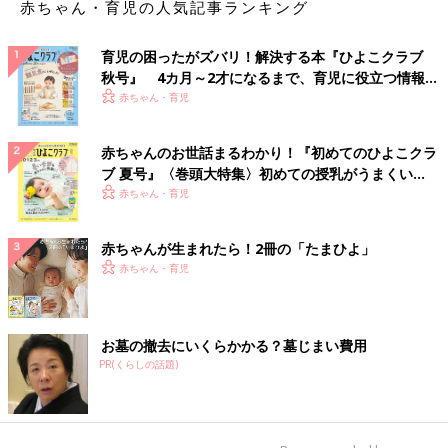
赤ちゃん・育児の人気記事ランキング
育児の困ったがズバリ！解決する本『ひよこクラブ
秋号』 4カ月～2才になるまで、育児に役立つ情報が
いっぱい！
赤ちゃん・育児
赤ちゃんのお世話まるわかり！『初めてのひよこクラ
ブ 夏号』〈巻頭大特集〉初めての授乳がうまくい
く！ おっぱい・ミルクの基本と夏のトラブル 解決テ
赤ちゃん・育児
ク
赤ちゃんが生まれたら！2冊の「たまひよ」
赤ちゃん・育児
お墓の撤去にいくらかかる？墓じまい費用
PR(くらしの話題)