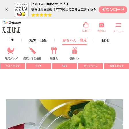
×
内祝い
SHOP
メニュー
TOP
妊娠・出産
赤ちゃん・育児
妊活
育児グッズ
病気・予防接種
離乳食
優待パス
ひよこクラブ
アプリ
SNS
キャンペーン
写真スタジオ