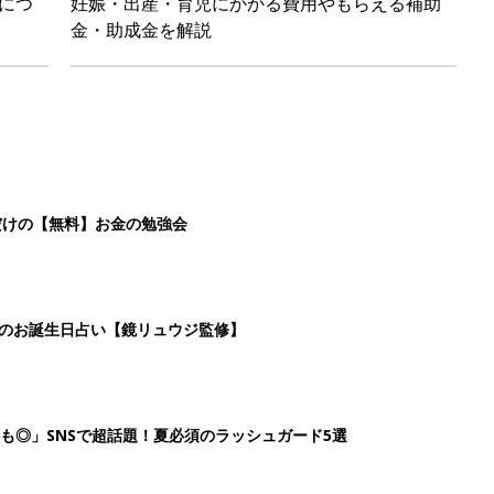
も◎」SNSで超話題！夏必須のラッシュガード5選
を守るためにやっておきたいダニ対策５【専門家】
4
5
6
7
>