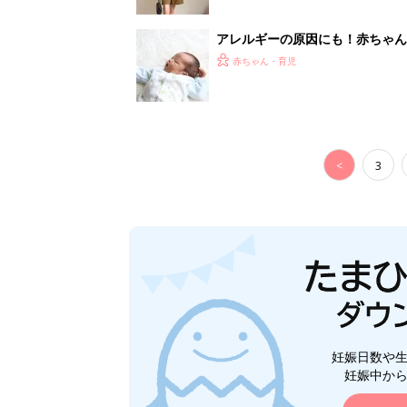
妊娠日数や
妊娠中か