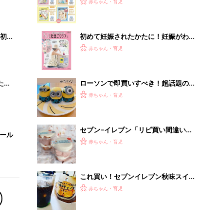
これ買い！セブンイレブン秋味スイー
ツが今年も豊作！
赤ちゃん・育児
【毎日変わる】Amazonタイムセール
が見逃せない！
PR（Amazon）
Recommended by
離乳食はいつから？進め方は？「たまひよ きほんの離
乳食」