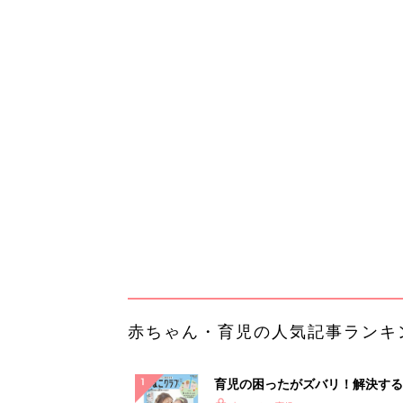
赤ちゃん・育児の人気記事ランキ
育児の困ったがズバリ！解決する
『ひよこクラブ 夏号』 4カ月～
赤ちゃん・育児
になるまで、育児に役立つ情報が
ぱい！
赤ちゃんのお世話まるわかり！『
てのひよこクラブ 夏号』〈巻頭
赤ちゃん・育児
集〉初めての授乳がうまくいく！
っぱい・ミルクの基本と夏のトラ
解決テク
赤ちゃんが生まれたら！2冊の「
ひよ」
赤ちゃん・育児
【毎日変わる】Amazonタイム
が見逃せない！