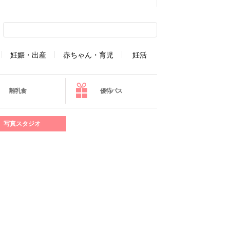
妊娠・出産
赤ちゃん・育児
妊活
離乳食
優待パス
写真スタジオ