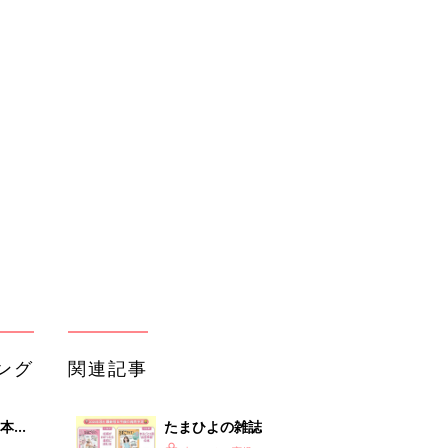
ング
関連記事
本
たまひよの雑誌
2才
赤ちゃん・育児
いっ
初め
初めて妊娠されたかたに！妊娠がわか
大特
ったら最初に読む本『初めてのたまご
赤ちゃん・育児
 お
クラブ 夏号』
ブル
たま
ローソンで即買いすべき！超話題の和
スイーツ
赤ちゃん・育児
セブン−イレブン「リピ買い間違いな
セール
しっ！」「ほっと一息つきたいときに
赤ちゃん・育児
♪」話題の桜スイーツ4選