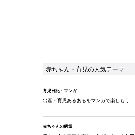
出産・育児あるあるをマンガで楽しもう
赤ちゃんの病気
赤ちゃんの病気や事故・ケガ、ホームケア
いてまとめました
新着記事
物価高の子育てどうする？60分
赤ちゃん・育児
8月5日生まれはこんな人 365
赤ちゃん・育児