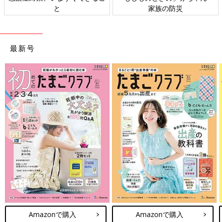
と
家族の防災
ト検
最新号
Amazonで購入
Amazonで購入