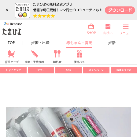
×
内祝い
SHOP
メニュー
TOP
妊娠・出産
赤ちゃん・育児
妊活
育児グッズ
病気・予防接種
離乳食
優待パス
ひよこクラブ
アプリ
SNS
キャンペーン
写真スタジオ