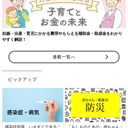
る費用やもらえる補助金・助成金をわかり
【ワクチン接種できるも
連載一覧へ
ピックアップ
ますぐできるこ
「もしものときの」赤ちゃん・
日本外来小児科