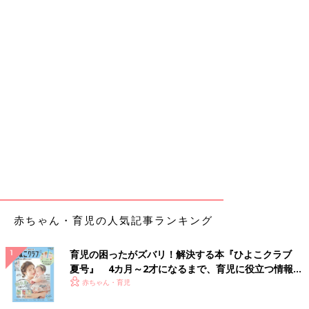
赤ちゃん・育児の人気記事ランキング
育児の困ったがズバリ！解決する本『ひよこクラブ
夏号』 4カ月～2才になるまで、育児に役立つ情報が
いっぱい！
赤ちゃん・育児