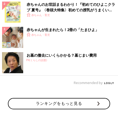
赤ちゃんのお世話まるわかり！『初めてのひよこクラ
ブ 夏号』〈巻頭大特集〉初めての授乳がうまくい
く！ おっぱい・ミルクの基本と夏のトラブル 解決テ
赤ちゃん・育児
ク
赤ちゃんが生まれたら！2冊の「たまひよ」
赤ちゃん・育児
お墓の撤去にいくらかかる？墓じまい費用
PR(くらしの話題)
Recommended by
ランキングをもっと見る