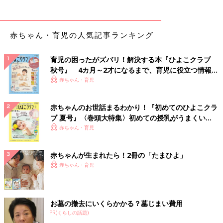
赤ちゃん・育児の人気記事ランキング
育児の困ったがズバリ！解決する本『ひよこクラブ
秋号』 4カ月～2才になるまで、育児に役立つ情報が
いっぱい！
赤ちゃん・育児
赤ちゃんのお世話まるわかり！『初めてのひよこクラ
ブ 夏号』〈巻頭大特集〉初めての授乳がうまくい
く！ おっぱい・ミルクの基本と夏のトラブル 解決テ
赤ちゃん・育児
ク
赤ちゃんが生まれたら！2冊の「たまひよ」
赤ちゃん・育児
お墓の撤去にいくらかかる？墓じまい費用
PR(くらしの話題)