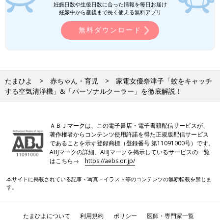
妊娠日数や生後日数に合った情報を毎日お届け
妊娠中から産後まで長く使える無料アプリ
無料ダウンロード
たまひよ
赤ちゃん・育児
家電女優奈津子「蚊をキャッチ
する空気清浄機」&「パーソナルクーラー」を徹底解説！
ＡＢＪマークは、この電子書店・電子書籍配信サービスが、
著作権者からコンテンツ使用許諾を得た正規版配信サービス
であることを示す登録商標（登録番号 第11091000号）です。
ABJマークの詳細、ABJマークを掲示しているサービスの一覧
はこちら→
https://aebs.or.jp/
本サイトに掲載されている記事・写真・イラスト等のコンテンツの無断転載を禁じま
す。
たまひよについて
利用規約
ポリシー
医師・専門家一覧