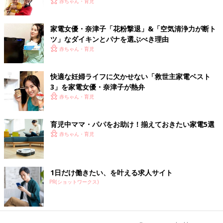
赤ちゃん・育児
家電女優・奈津子「花粉撃退」&「空気清浄力が断ト
ツ」なダイキンとパナを選ぶべき理由
赤ちゃん・育児
快適な妊婦ライフに欠かせない「救世主家電ベスト
3」を家電女優・奈津子が熱弁
赤ちゃん・育児
育児中ママ・パパをお助け！揃えておきたい家電5選
赤ちゃん・育児
1日だけ働きたい、を叶える求人サイト
PR(ショットワークス)