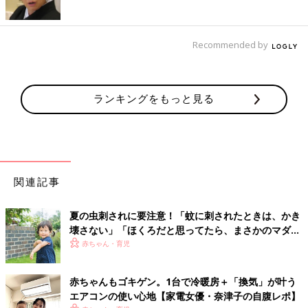
Recommended by
ランキングをもっと見る
関連記事
夏の虫刺されに要注意！「蚊に刺されたときは、かき
壊さない」「ほくろだと思ってたら、まさかのマダ
ニ」【皮膚科医】
赤ちゃん・育児
赤ちゃんもゴキゲン。1台で冷暖房＋「換気」が叶う
エアコンの使い心地【家電女優・奈津子の自腹レポ】