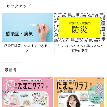
ピックアップ
日本外来小児科学会リーフレッ
六星占術 細木かおりさんの人生
ト検討会
相談
最新号