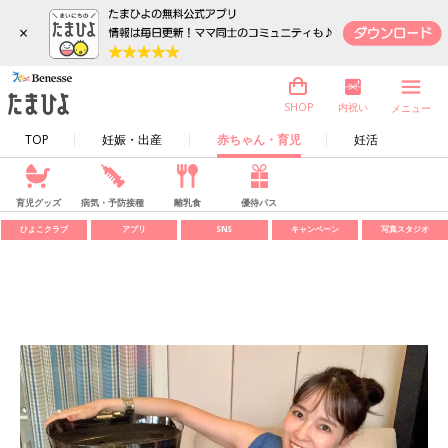
×
内祝い
SHOP
メニュー
TOP
妊娠・出産
赤ちゃん・育児
妊活
育児グッズ
病気・予防接種
離乳食
優待パス
ひよこクラブ
アプリ
SNS
キャンペーン
写真スタジオ