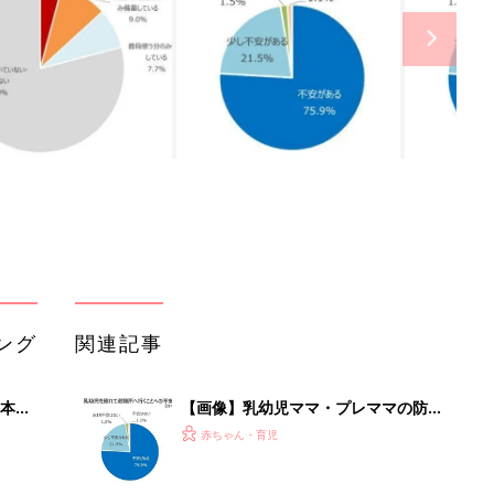
ング
関連記事
本
【画像】乳幼児ママ・プレママの防災
2才
に関する意識調査
赤ちゃん・育児
いっ