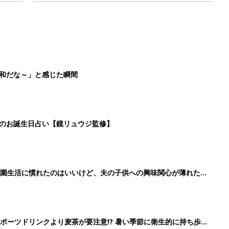
平和だな～」と感じた瞬間
日のお誕生日占い【鏡リュウジ監修】
育園生活に慣れたのはいいけど、夫の子供への興味関心が薄れた気
91』
ポーツドリンクより麦茶が要注意!? 暑い季節に衛生的に持ち歩