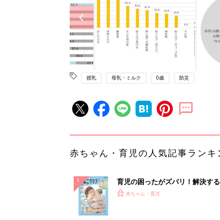
授乳
母乳・ミルク
0歳
防災
赤ちゃん・育児の人気記事ランキ
育児の困ったがズバリ！解決する
『ひよこクラブ 夏号』 4カ月～
赤ちゃん・育児
になるまで、育児に役立つ情報が
ぱい！