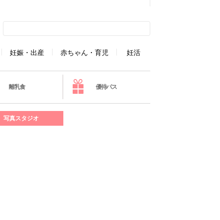
妊娠・出産
赤ちゃん・育児
妊活
離乳食
優待パス
写真スタジオ