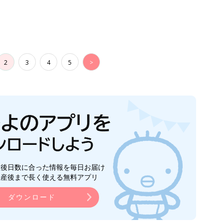
】
2
3
4
5
>
生後日数に合った情報を毎日お届け
ら産後まで長く使える無料アプリ
ダウンロード