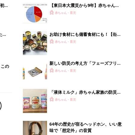
初め
【東日本大震災から9年】赤ちゃん用
大特
「ミルク」自治体の備蓄は？ 配慮し
赤ちゃん・育児
 お
た避難所の設置率は？
ブル
たま
お助け食材にも備蓄食材にも！【缶詰
アレンジレシピ】
赤ちゃん・育児
新しい防災の考え方「フェーズフリ
、この
ー」。今の暮らしを豊かにしてくれる
赤ちゃん・育児
ものを非常時にも活用
「液体ミルク」赤ちゃん家族の防災備
蓄品として定着か？ 国産3メーカー
赤ちゃん・育児
に聞く
64年の歴史が宿るヘッドホン、いい意
味で「想定外」の音質