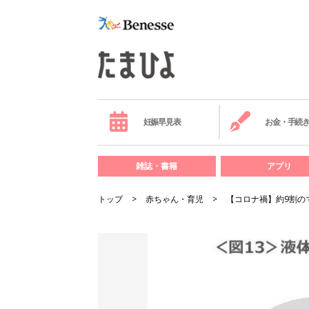
妊娠早見表
お金・手続
雑誌・書籍
アプリ
トップ
赤ちゃん・育児
【コロナ禍】約9割の