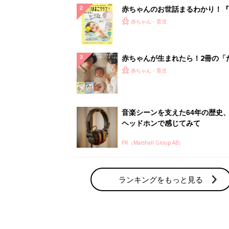
赤ちゃんのお世話まるわかり！『
てのひよこクラブ 夏号』〈巻頭
赤ちゃん・育児
集〉初めての授乳がうまくいく！
っぱい・ミルクの基本と夏のトラ
解決テク
赤ちゃんが生まれたら！2冊の「
ひよ」
赤ちゃん・育児
音楽シーンを支えた64年の歴史
ヘッドホンで感じてみて
PR（Marshall Group AB）
ランキングをもっと見る