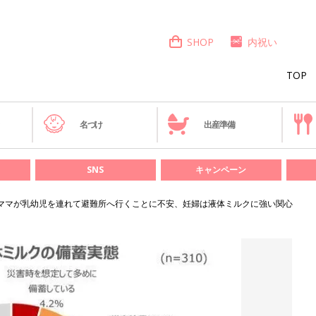
SHOP
内祝い
TOP
き
名づけ
出産準備
SNS
キャンペーン
ママが乳幼児を連れて避難所へ行くことに不安、妊婦は液体ミルクに強い関心