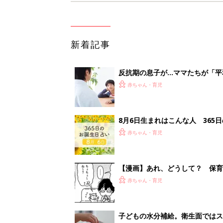
新着記事
反抗期の息子が...ママたちが「
赤ちゃん・育児
8月6日生まれはこんな人 365
赤ちゃん・育児
【漫画】あれ、どうして？ 保
がする……！『ふうふう子育て ＃
赤ちゃん・育児
子どもの水分補給。衛生面ではス