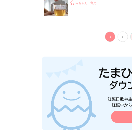
く3つのコツとは？【専門家監修
赤ちゃん・育児
<
1
妊娠日数や
妊娠中か