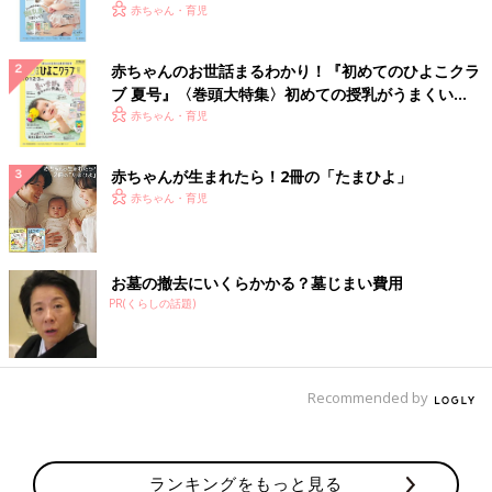
いっぱい！
赤ちゃん・育児
赤ちゃんのお世話まるわかり！『初めてのひよこクラ
ブ 夏号』〈巻頭大特集〉初めての授乳がうまくい
く！ おっぱい・ミルクの基本と夏のトラブル 解決テ
赤ちゃん・育児
ク
赤ちゃんが生まれたら！2冊の「たまひよ」
赤ちゃん・育児
お墓の撤去にいくらかかる？墓じまい費用
PR(くらしの話題)
Recommended by
ランキングをもっと見る