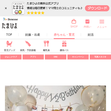
×
内祝い
SHOP
メニュー
TOP
妊娠・出産
赤ちゃん・育児
妊活
育児グッズ
病気・予防接種
離乳食
優待パス
ひよこクラブ
アプリ
SNS
キャンペーン
写真スタジオ