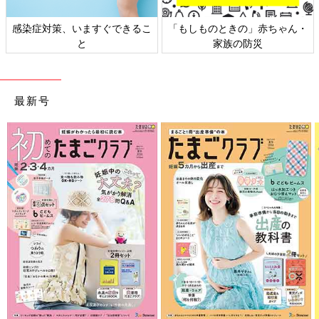
ん・
日本外来小児科学会リーフレッ
六星占術 細木かおりさんの
ト検討会
相談
最新号