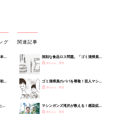
大特
ガンズ滝沢の妻・友紀さん聞く【後
赤ちゃん・育児
 お
編】
ブル
たま
マシンガンズ滝沢が教える！感染拡大
のリスクを下げるコロナ禍でのゴミの
赤ちゃん・育児
捨て方
子宮口がバカンスに行っちゃった?! 倉
由。
田けいさんにインタビュー【妊娠・出
赤ちゃん・育児
3つ
産編】
赤ちゃんが生まれたら！2冊の「たま
ひよ」
赤ちゃん・育児
「うちの社員はやる気がない」と嘆く
リーダーへの警鐘。自律型組織をつく
る前に外せな...
PR（ビズヒント）