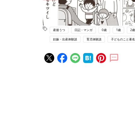
産後うつ
日記・マンガ
0歳
1歳
2歳
妊娠・出産体験談
育児体験談
子どものこと著名
赤ちゃん・育児の人気記事ランキ
育児の困ったがズバリ！解決する
『ひよこクラブ 夏号』 4カ月～
赤ちゃん・育児
になるまで、育児に役立つ情報が
ぱい！
赤ちゃんのお世話まるわかり！『