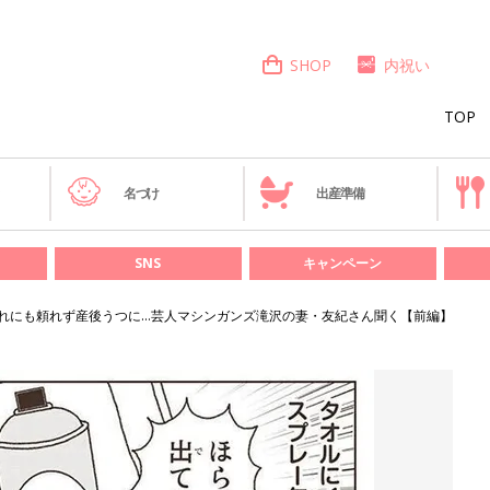
SHOP
内祝い
TOP
き
名づけ
出産準備
SNS
キャンペーン
れにも頼れず産後うつに…芸人マシンガンズ滝沢の妻・友紀さん聞く【前編】