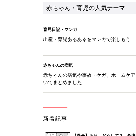
新着記事
【漫画】あれ、どうして？ 保
がする……！『ふうふう子育て ＃
赤ちゃん・育児
子どもの水分補給。衛生面ではス
く3つのコツとは？【専門家監修
赤ちゃん・育児
H＆М「セールでお買い得価格に
赤ちゃん・育児
【3COINS】お外遊びのお供
ート」
赤ちゃん・育児