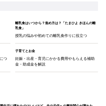
育園生活に慣れたのはいいけど、夫の子供への興味関心が薄れた気
91』
ポーツドリンクより麦茶が要注意!? 暑い季節に衛生的に持ち歩
】
！」「かわいくて一目ぼれ！」買うべき小物アイテム4選
に！小さくたためてバッグに吊り下げられる「コンパクトレジャーシ