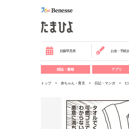
妊娠早見表
お金・手続
雑誌・書籍
アプリ
トップ
赤ちゃん・育児
日記・マンガ
だ