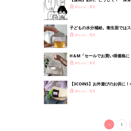
<
1
妊娠日数や
妊娠中か