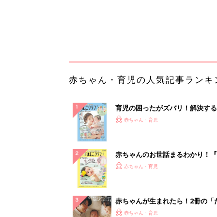
てのひよこクラブ 夏号』〈巻頭
赤ちゃん・育児
集〉初めての授乳がうまくいく！
っぱい・ミルクの基本と夏のトラ
解決テク
赤ちゃんが生まれたら！2冊の「
ひよ」
赤ちゃん・育児
部下が指示待ちになる、本当の理
23年続く自律型組織に共通する「
の要素」
PR（ビズヒント）
ランキングをもっと見る