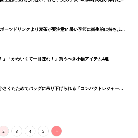
2
3
4
5
>
生後日数に合った情報を毎日お届け
ら産後まで長く使える無料アプリ
ダウンロード