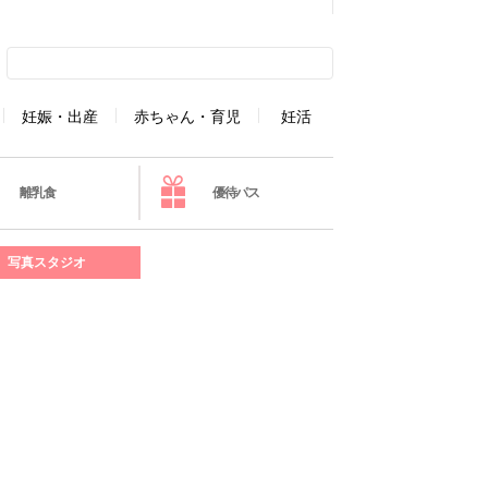
妊娠・出産
赤ちゃん・育児
妊活
離乳食
優待パス
写真スタジオ