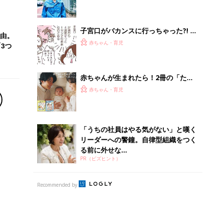
Recommended by
離乳食はいつから？進め方は？「たまひよ きほんの離
乳食」
授乳の悩みや初めての離乳食作りに役立つ
子育てとお金
につ
妊娠・出産・育児にかかる費用やもらえる補助
金・助成金を解説