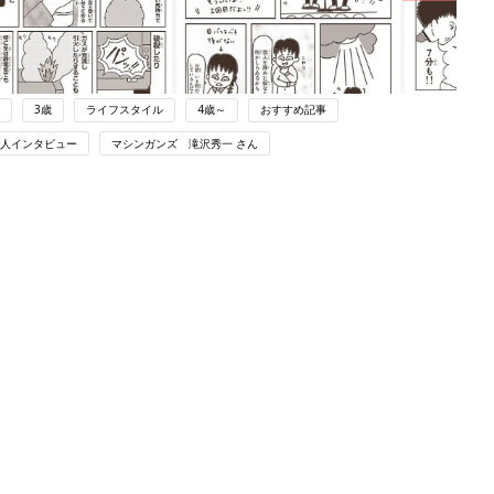
3歳
ライフスタイル
4歳～
おすすめ記事
人インタビュー
マシンガンズ 滝沢秀一 さん
ング
関連記事
本
深刻な食品ロス問題。「ゴミ清掃員の
2才
日常」読んでほしいエピソード７選
赤ちゃん・育児
いっ
初め
ゴミ清掃員のパパを尊敬！芸人マシン