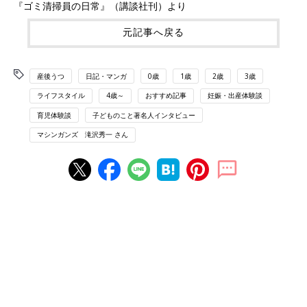
『ゴミ清掃員の日常』（講談社刊）より
元記事へ戻る
産後うつ
日記・マンガ
0歳
1歳
2歳
3歳
ライフスタイル
4歳～
おすすめ記事
妊娠・出産体験談
育児体験談
子どものこと著名人インタビュー
マシンガンズ 滝沢秀一 さん