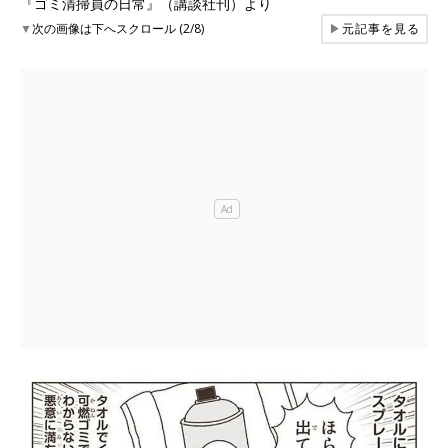
『ゴミ清掃員の日常』（講談社刊）より
▼
次の画像は下へスクロール (2/8)
▶
元記事を見る