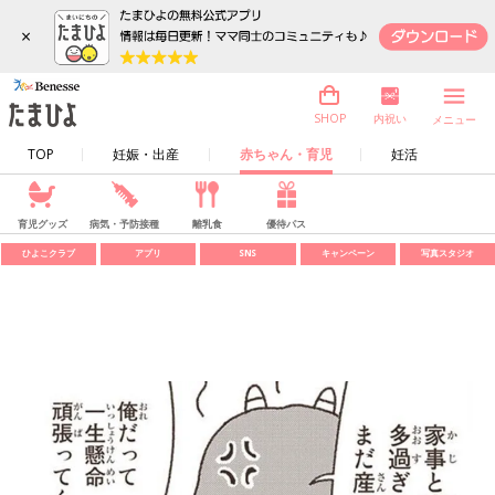
×
内祝い
SHOP
メニュー
TOP
妊娠・出産
赤ちゃん・育児
妊活
育児グッズ
病気・予防接種
離乳食
優待パス
ひよこクラブ
アプリ
SNS
キャンペーン
写真スタジオ