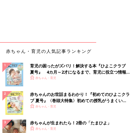
赤ちゃん・育児の人気記事ランキング
育児の困ったがズバリ！解決する本『ひよこクラブ
夏号』 4カ月～2才になるまで、育児に役立つ情報が
いっぱい！
赤ちゃん・育児
赤ちゃんのお世話まるわかり！『初めてのひよこクラ
ブ 夏号』〈巻頭大特集〉初めての授乳がうまくい
く！ おっぱい・ミルクの基本と夏のトラブル 解決テ
赤ちゃん・育児
ク
赤ちゃんが生まれたら！2冊の「たまひよ」
赤ちゃん・育児