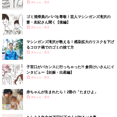
赤ちゃん・育児
ゴミ清掃員のパパを尊敬！芸人マシンガンズ滝沢の
妻・友紀さん聞く【後編】
赤ちゃん・育児
マシンガンズ滝沢が教える！感染拡大のリスクを下げ
るコロナ禍でのゴミの捨て方
赤ちゃん・育児
子宮口がバカンスに行っちゃった?! 倉田けいさんにイ
ンタビュー【妊娠・出産編】
赤ちゃん・育児
赤ちゃんが生まれたら！2冊の「たまひよ」
赤ちゃん・育児