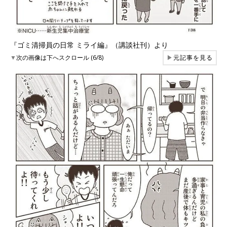
『ゴミ清掃員の日常 ミライ編』（講談社刊）より
▼
次の画像は下へスクロール (6/8)
▶
元記事を見る