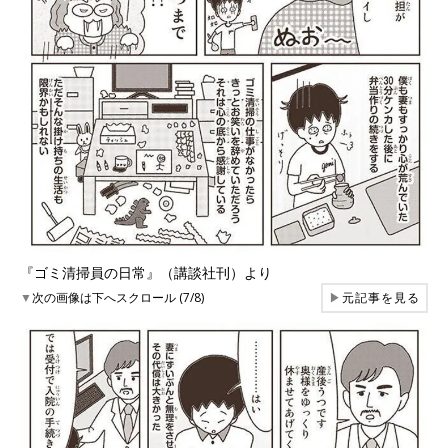
『ゴミ清掃員の日常』（講談社刊）より
▼
次の画像は下へスクロール (7/8)
▶
元記事を見る