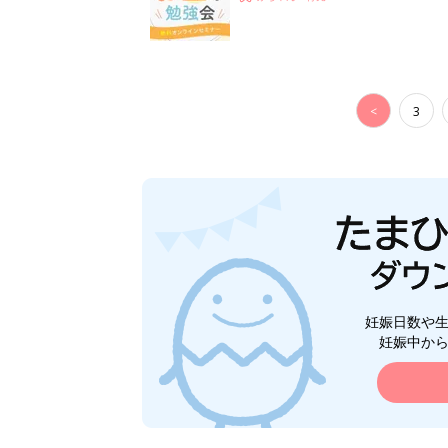
<
3
妊娠日数や
妊娠中か