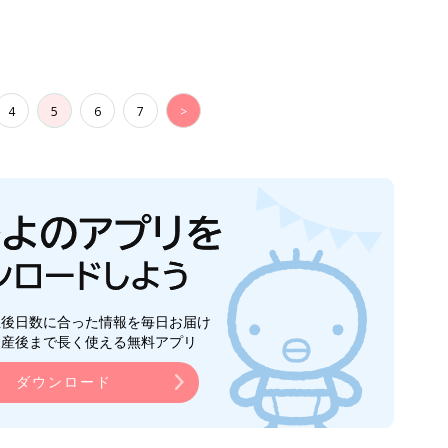
4
5
6
7
>
生後日数に合った情報を毎日お届け
ら産後まで長く使える無料アプリ
ダウンロード