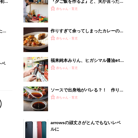
初め
『夕ご飯を作るよ』と、夫が言ったら
大特
どこまでやってくれますか？ママたち
赤ちゃん・育児
 お
の声
ブル
たま
作りすぎて余ってしまったカレーのそ
の後、うますぎるアレンジ術９選
赤ちゃん・育児
福来純本みりん、ヒガシマル醤油etc.
レベ
「調味料を変えたら、味が全然ちが
赤ちゃん・育児
う」ママたちの声
ソースで出身地がバレる？！ 作り置
きに便利なソースを使った絶品レシ
赤ちゃん・育児
ピ！
arrowsの頑丈さがとんでもないレベ
ルに