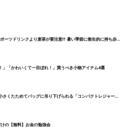
ポーツドリンクより麦茶が要注意!? 暑い季節に衛生的に持ち歩
】
！」「かわいくて一目ぼれ！」買うべき小物アイテム4選
に！小さくたためてバッグに吊り下げられる「コンパクトレジャーシ
だけの【無料】お金の勉強会