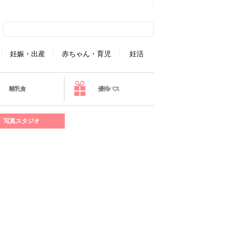
妊娠・出産
赤ちゃん・育児
妊活
離乳食
優待パス
写真スタジオ