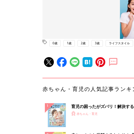
0歳
1歳
2歳
3歳
ライフスタイル
赤ちゃん・育児の人気記事ランキ
育児の困ったがズバリ！解決する
『ひよこクラブ 夏号』 4カ月～
赤ちゃん・育児
になるまで、育児に役立つ情報が
ぱい！