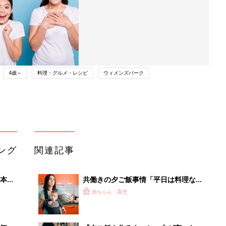
4歳～
料理・グルメ・レシピ
ウィメンズパーク
ング
関連記事
本
共働きの夕ご飯事情「平日は料理なん
2才
て無理」「レトルト駆使派」など、マ
赤ちゃん・育児
いっ
マたちの声