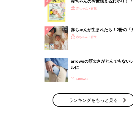
赤ちゃんのお世話まるわかり！『
てのひよこクラブ 夏号』〈巻頭
赤ちゃん・育児
集〉初めての授乳がうまくいく！
っぱい・ミルクの基本と夏のトラ
解決テク
赤ちゃんが生まれたら！2冊の「
ひよ」
赤ちゃん・育児
arrowsの頑丈さがとんでもない
ルに
PR（arrows）
ランキングをもっと見る