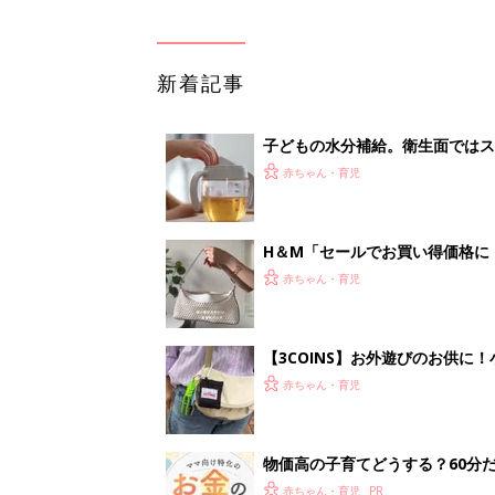
新着記事
子どもの水分補給。衛生面ではス
く3つのコツとは？【専門家監修
赤ちゃん・育児
H＆М「セールでお買い得価格に
赤ちゃん・育児
【3COINS】お外遊びのお供
ート」
赤ちゃん・育児
物価高の子育てどうする？60分
赤ちゃん・育児