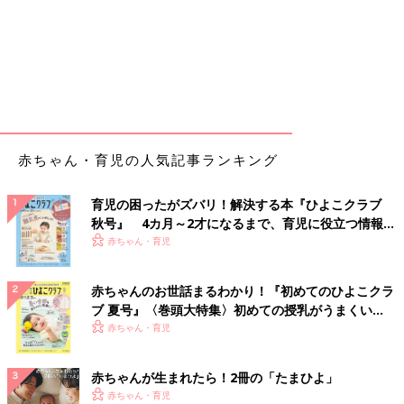
赤ちゃん・育児の人気記事ランキング
育児の困ったがズバリ！解決する本『ひよこクラブ
秋号』 4カ月～2才になるまで、育児に役立つ情報が
いっぱい！
赤ちゃん・育児
赤ちゃんのお世話まるわかり！『初めてのひよこクラ
ブ 夏号』〈巻頭大特集〉初めての授乳がうまくい
く！ おっぱい・ミルクの基本と夏のトラブル 解決テ
赤ちゃん・育児
ク
赤ちゃんが生まれたら！2冊の「たまひよ」
赤ちゃん・育児