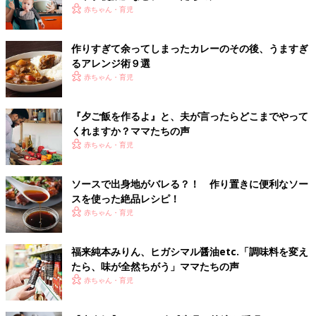
赤ちゃん・育児
作りすぎて余ってしまったカレーのその後、うますぎ
るアレンジ術９選
赤ちゃん・育児
『夕ご飯を作るよ』と、夫が言ったらどこまでやって
くれますか？ママたちの声
赤ちゃん・育児
ソースで出身地がバレる？！ 作り置きに便利なソー
スを使った絶品レシピ！
赤ちゃん・育児
福来純本みりん、ヒガシマル醤油etc.「調味料を変え
たら、味が全然ちがう」ママたちの声
赤ちゃん・育児