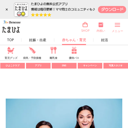
×
内祝い
SHOP
メニュー
TOP
妊娠・出産
赤ちゃん・育児
妊活
育児グッズ
病気・予防接種
離乳食
優待パス
ひよこクラブ
アプリ
SNS
キャンペーン
写真スタジオ